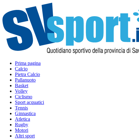
Prima pagina
Calcio
Pietra Calcio
Pallanuoto
Basket
Volley
Ciclismo
Sport acquatici
Tennis
Ginnastica
Atletica
Rugby
Motori
Altri sport