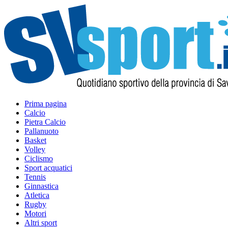
Prima pagina
Calcio
Pietra Calcio
Pallanuoto
Basket
Volley
Ciclismo
Sport acquatici
Tennis
Ginnastica
Atletica
Rugby
Motori
Altri sport