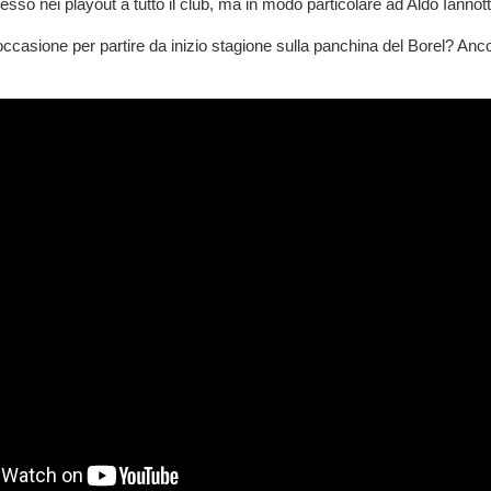
sso nei playout a tutto il club, ma in modo particolare ad Aldo Iannott
occasione per partire da inizio stagione sulla panchina del Borel? Anc