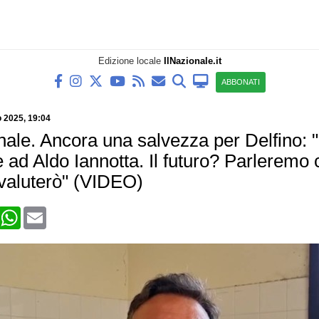
Edizione locale
IlNazionale.it
ABBONATI
 2025, 19:04
inale. Ancora una salvezza per Delfino: 
e ad Aldo Iannotta. Il futuro? Parleremo 
 valuterò" (VIDEO)
book
X
WhatsApp
Email