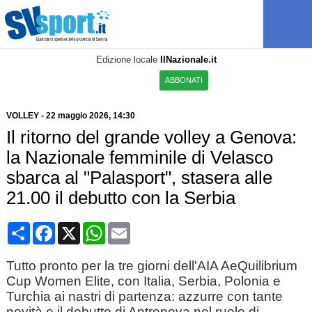
Edizione locale
IlNazionale.it
ABBONATI
VOLLEY
-
22 maggio 2026, 14:30
Il ritorno del grande volley a Genova:
la Nazionale femminile di Velasco
sbarca al "Palasport", stasera alle
21.00 il debutto con la Serbia
Condividi
Facebook
X
WhatsApp
Email
Tutto pronto per la tre giorni dell'AIA AeQuilibrium
Cup Women Elite, con Italia, Serbia, Polonia e
Turchia ai nastri di partenza: azzurre con tante
novità e il debutto di Antropova nel ruolo di