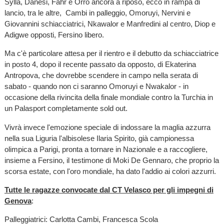
Sylla, Danesi, Fahr e Orro ancora a riposo, ecco in rampa di
lancio, tra le altre, Cambi in palleggio, Omoruyi, Nervini e
Giovannini schiacciatrici, Nkawalor e Manfredini al centro, Diop e
Adigwe opposti, Fersino libero.
Ma c'è particolare attesa per il rientro e il debutto da schiacciatrice
in posto 4, dopo il recente passato da opposto, di Ekaterina
Antropova, che dovrebbe scendere in campo nella serata di
sabato - quando non ci saranno Omoruyi e Nwakalor - in
occasione della rivincita della finale mondiale contro la Turchia in
un Palasport completamente sold out.
Vivrà invece l'emozione speciale di indossare la maglia azzurra
nella sua Liguria l'albisolese Ilaria Spirito, già campionessa
olimpica a Parigi, pronta a tornare in Nazionale e a raccogliere,
insieme a Fersino, il testimone di Moki De Gennaro, che proprio la
scorsa estate, con l'oro mondiale, ha dato l'addio ai colori azzurri.
Tutte le ragazze convocate dal CT Velasco per gli impegni di
Genova
:
Palleggiatrici: Carlotta Cambi, Francesca Scola