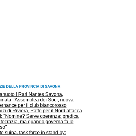
ZIE DELLA PROVINCIA DI SAVONA
lanuoto | Rari Nantes Savona,
minata l'Assemblea dei Soci, nuova
ernance per il club biancorosso
izi di Riviera, Patto per il Nord attacca
Pd: "Nomine? Serve coerenza: predica
itocrazia, ma quando governa fa lo
sso"
e suina, task force in stand-by: