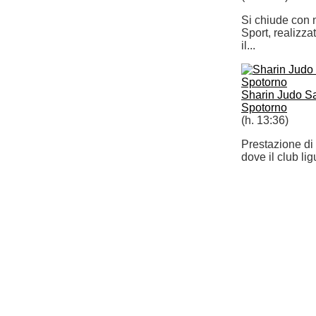
Si chiude con 
Sport, realizza
il...
Sharin Judo Sa
Spotorno
(h. 13:36)
Prestazione di 
dove il club li