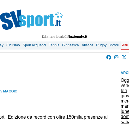
Edizione locale
IlNazionale.it
ley
Ciclismo
Sport acquatici
Tennis
Ginnastica
Atletica
Rugby
Motori
Altri
ARCH
Ogg
ven
Ieri
25 MAGGIO
gio
mer
mar
lun
dom
rt | Edizione da record con oltre 150mila presenze al
sab