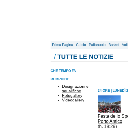
Prima Pagina
Calcio
Pallanuoto
Basket
Vol
/
TUTTE LE NOTIZIE
CHE TEMPO FA
RUBRICHE
Designazioni e
squalifiche
24 ORE
|
LUNEDÌ 
Fotogallery
Videogallery
Festa dello Spo
Porto Antico
(h. 19:29)