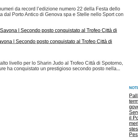
numeri da record l’edizione numero 22 della Festa dello
ta dal Porto Antico di Genova spa e Stelle nello Sport con
vona | Secondo posto conquistato al Trofeo Città di
alto livello per lo Sharin Judo al Trofeo Città di Spotorno,
gure ha conquistato un prestigioso secondo posto nella...
NOTI
Pal
ter
gov
Serv
il 
mer
ste
Pest