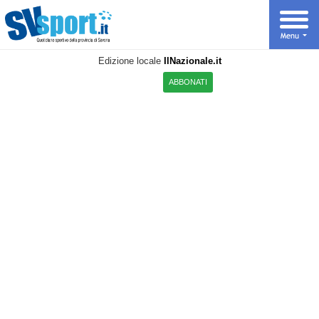
Edizione locale
IlNazionale.it
ABBONATI