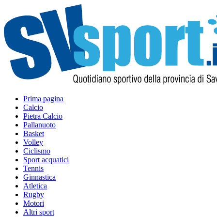
Prima pagina
Calcio
Pietra Calcio
Pallanuoto
Basket
Volley
Ciclismo
Sport acquatici
Tennis
Ginnastica
Atletica
Rugby
Motori
Altri sport