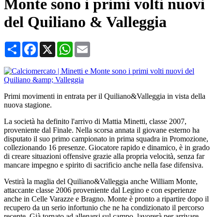
Monte sono i primi volti nuovi
del Quiliano & Valleggia
Condividi
Facebook
X
WhatsApp
Email
Primi movimenti in entrata per il Quiliano&Valleggia in vista della
nuova stagione.
La società ha definito l'arrivo di Mattia Minetti, classe 2007,
proveniente dal Finale. Nella scorsa annata il giovane esterno ha
disputato il suo primo campionato in prima squadra in Promozione,
collezionando 16 presenze. Giocatore rapido e dinamico, è in grado
di creare situazioni offensive grazie alla propria velocità, senza far
mancare impegno e spirito di sacrificio anche nella fase difensiva.
Vestirà la maglia del Quiliano&Valleggia anche William Monte,
attaccante classe 2006 proveniente dal Legino e con esperienze
anche in Celle Varazze e Bragno. Monte è pronto a ripartire dopo il
recupero da un serio infortunio che ne ha condizionato il percorso
recente. Già tornato ad allenarsi sul campo, lavorerà per arrivare