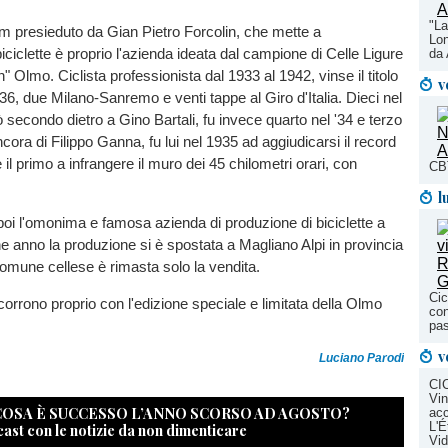
"La
eam presieduto da Gian Pietro Forcolin, che mette a
Lon
iciclette è proprio l'azienda ideata dal campione di Celle Ligure
da
 Olmo. Ciclista professionista dal 1933 al 1942, vinse il titolo
v
36, due Milano-Sanremo e venti tappe al Giro d'Italia. Dieci nel
 secondo dietro a Gino Bartali, fu invece quarto nel '34 e terzo
cora di Filippo Ganna, fu lui nel 1935 ad aggiudicarsi il record
 il primo a infrangere il muro dei 45 chilometri orari, con
CBT
l
oi l'omonima e famosa azienda di produzione di biciclette a
e anno la produzione si è spostata a Magliano Alpi in provincia
omune cellese è rimasta solo la vendita.
Cic
ti corrono proprio con l'edizione speciale e limitata della Olmo
con
pas
v
Luciano Parodi
CI
Vin
 COSA È SUCCESSO L’ANNO SCORSO AD AGOSTO?
acc
L'É
cast con le notizie da non dimenticare
Vid