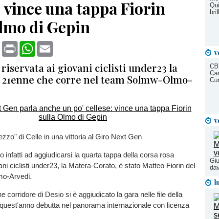
: vince una tappa Fiorin
Qui
bri
Olmo di Gepin
book
X
Print
WhatsApp
Email
v
 riservata ai giovani ciclisti under23 la
CBT
Cam
el 21enne che corre nel team Solmw-Olmo-
Cun
v
zzo" di Celle in una vittoria al Giro Next Gen
 infatti ad aggiudicarsi la quarta tappa della corsa rosa
Giu
ani ciclisti under23, la Matera-Corato, è stato Matteo Fiorin del
dav
o-Arvedi.
l
ne corridore di Desio si è aggiudicato la gara nelle file della
quest'anno debutta nel panorama internazionale con licenza
.