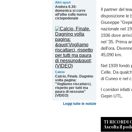
Altri sport
Andora 6.30:
Il partner del t
domenica si corre
all’alba sulla nuova
disposizione le b
ciclopedonale
Giuseppe "Gepin"
nazionale nel 19
1936 dove arrivò
nel '35. Prima an
dell'ora. Divenne
45,090 km.
Nel 1939 fondò p
Celle. Da qualch
Calcio
Calcio, Finale. Dagnino
di Cuneo e nel c
volta pagina:
"Vogliamo riscattarci,
rispetto per tutti ma
I corridori infat
paura di nessuno"
Gepin UTL.
(VIDEO)
Leggi tutte le notizie
TI RICORDI
Ascolta il pod