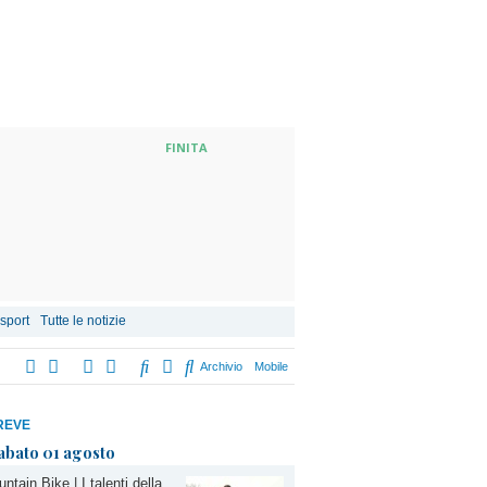
FINITA
 sport
Tutte le notizie
Archivio
Mobile
REVE
abato 01 agosto
ntain Bike | I talenti della