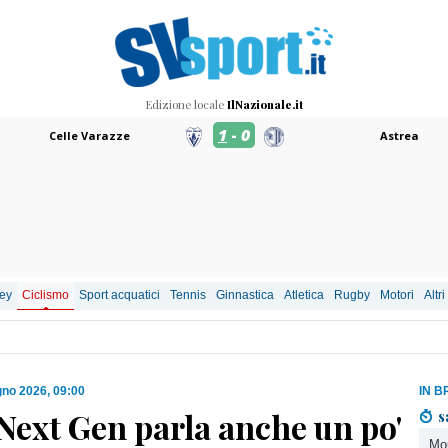
Edizione locale
IlNazionale.it
1
-
0
Celle Varazze
Astrea
ley
Ciclismo
Sport acquatici
Tennis
Ginnastica
Atletica
Rugby
Motori
Altri
gno 2026, 09:00
IN B
 Next Gen parla anche un po'
s
Mou