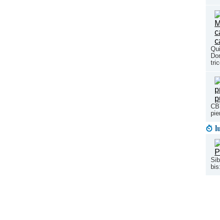
Qui
Dom
tri
CB
pie
l
Sib
bis