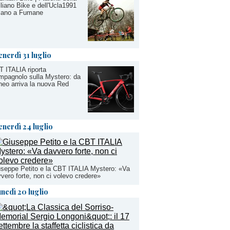
liano Bike e dell'Ucla1991
llano a Fumane
enerdì 31 luglio
 ITALIA riporta
pagnolo sulla Mystero: da
eo arriva la nuova Red
enerdì 24 luglio
seppe Petito e la CBT ITALIA Mystero: «Va
vero forte, non ci volevo credere»
unedì 20 luglio