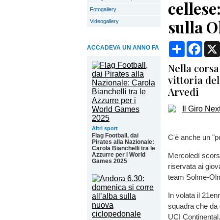
cellese
Fotogallery
sulla 
Videogallery
Condividi
Face
ACCADEVA UN ANNO FA
Nella corsa
vittoria d
Arvedi
Altri sport
Flag Football, dai
C'è anche un "pe
Pirates alla Nazionale:
Carola Bianchelli tra le
Azzurre per i World
Mercoledì scorso
Games 2025
riservata ai giov
team Solme-Olm
In volata il 21en
squadra che da 
UCI Continental