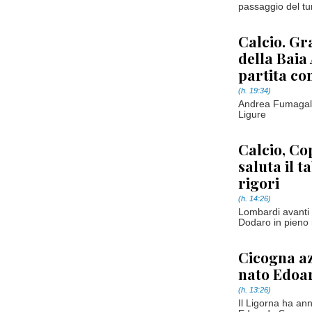
passaggio del tur
Calcio. Gr
della Baia 
partita co
(h. 19:34)
Andrea Fumagalli
Ligure
Calcio, Cop
saluta il t
rigori
(h. 14:26)
Lombardi avanti co
Dodaro in pieno
Cicogna az
nato Edoa
(h. 13:26)
Il Ligorna ha ann