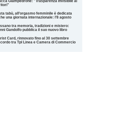
acca Giampedrone: "Trasparenza invisibile ai
ritori"
ta tabù, all’orgasmo femminile è dedicata
he una giornata internazionale: l’8 agosto
ssano tra memoria, tradizioni e mistero:
nni Gandolfo pubblica il suo nuovo libro
rist Card, rinnovato fino al 30 settembre
ccordo tra Tpl Linea e Camera di Commercio