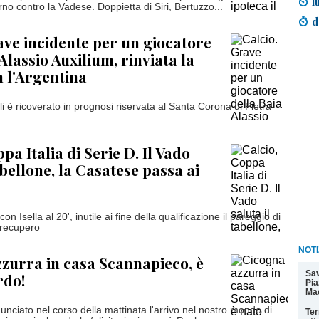
l
no contro la Vadese. Doppietta di Siri, Bertuzzo...
d
ave incidente per un giocatore
Alassio Auxilium, rinviata la
n l'Argentina
 è ricoverato in prognosi riservata al Santa Corona di Pietra
pa Italia di Serie D. Il Vado
abellone, la Casatese passa ai
n Isella al 20', inutile ai fine della qualificazione il pareggio di
 recupero
NOTI
zurra in casa Scannapieco, è
Sav
rdo!
Pia
Ma
unciato nel corso della mattinata l'arrivo nel nostro mondo di
Ter