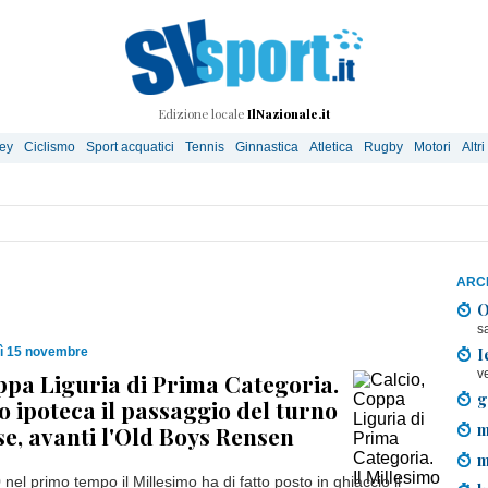
Edizione locale
IlNazionale.it
ley
Ciclismo
Sport acquatici
Tennis
Ginnastica
Atletica
Rugby
Motori
Altri
ARCH
O
s
I
ì 15 novembre
v
ppa Liguria di Prima Categoria.
g
mo ipoteca il passaggio del turno
m
se, avanti l'Old Boys Rensen
m
nel primo tempo il Millesimo ha di fatto posto in ghiaccio il