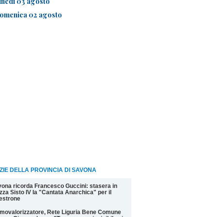
unedì 03 agosto
omenica 02 agosto
ZIE DELLA PROVINCIA DI SAVONA
ona ricorda Francesco Guccini: stasera in
zza Sisto IV la "Cantata Anarchica" per il
estrone
movalorizzatore, Rete Liguria Bene Comune