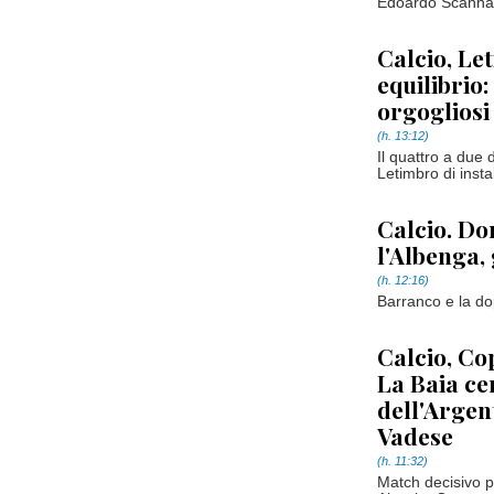
Edoardo Scannapi
Calcio, Let
equilibrio:
orgogliosi
(h. 13:12)
Il quattro a due
Letimbro di insta
Calcio. Do
l'Albenga, 
(h. 12:16)
Barranco e la dop
Calcio, Co
La Baia ce
dell'Argen
Vadese
(h. 11:32)
Match decisivo p