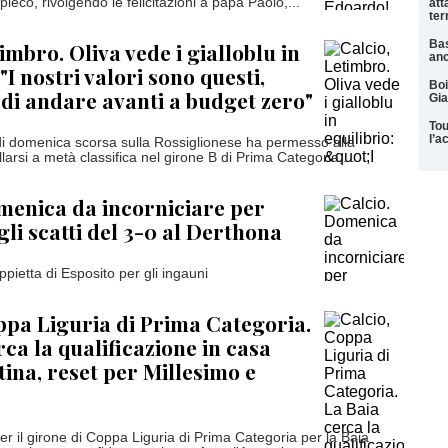
eco, rivolgendo le felicitazioni a papà Paolo,...
att
ter
Bas
imbro. Oliva vede i gialloblu in
anc
 "I nostri valori sono questi,
Boi
 di andare avanti a budget zero"
Gia
Tou
l’a
 di domenica scorsa sulla Rossiglionese ha permesso alla
llarsi a metà classifica nel girone B di Prima Categoria,...
menica da incorniciare per
gli scatti del 3-0 al Derthona
pietta di Esposito per gli ingauni
ppa Liguria di Prima Categoria.
rca la qualificazione in casa
tina, reset per Millesimo e
er il girone di Coppa Liguria di Prima Categoria per la Baia