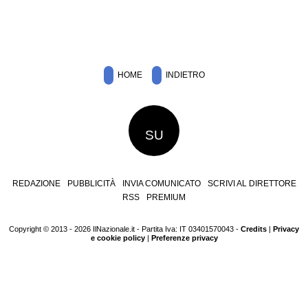
HOME
INDIETRO
SU
REDAZIONE
PUBBLICITÀ
INVIA COMUNICATO
SCRIVI AL DIRETTORE
RSS
PREMIUM
Copyright © 2013 - 2026 IlNazionale.it - Partita Iva: IT 03401570043 -
Credits
|
Privacy
e cookie policy
|
Preferenze privacy