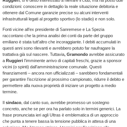
Ruggieri
, si è detto interessato a rilevare il club, ma ha posto due
condizioni: conoscere in dettaglio la reale situazione debitoria e
ottenere dal Comune garanzie precise su alcuni interventi
infrastrutturali legati al progetto sportivo (lo stadio) e non solo.
Fonti vicine all’ex presidente di Sanremese e La Spezia
raccontano che la prima analisi dei conti da parte del gruppo
emiliano è stata tutt’altro che incoraggiante. I debiti accumulati in
questi anni sono rilevanti e avrebbero potuto far naufragare la
trattativa già sul nascere. Tuttavia
, Gramondo
avrebbe assicurato
a
Ruggieri
l’imminente arrivo di capitali freschi, grazie a sponsor
vicini (o spinti) dall’amministrazione comunale. Questi
finanziamenti – ancora non ufficializzati – sarebbero fondamentali
per garantire l’iscrizione al prossimo campionato, ridurre il debito e
permettere alla nuova proprietà di iniziare un progetto a medio
termine.
Il
sindaco
, dal canto suo, avrebbe promesso un sostegno
concreto, anche se per ora ha parlato solo in termini generici. La
frase pronunciata ieri agli Ultras è emblematica di un approccio
che punta a tenere bassa la tensione pubblica in attesa di una