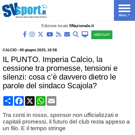
Edizione locale
IlNazionale.it
ABBONATI
CALCIO
-
09 giugno 2025, 16:58
IL PUNTO. Imperia Calcio, la
cessione tra promesse, tensioni e
silenzi: cosa c’è davvero dietro le
parole del sindaco Scajola?
Condividi
Facebook
X
WhatsApp
Email
Tra conti in rosso, sponsor non ufficializzati e
capitali promessi, il futuro del club resta appeso a
un filo. E il tempo stringe