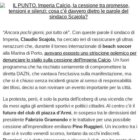
“Ancora pochi giorni, poi tutto ok
”. Con queste parole il sindaco di
Imperia,
Claudio Scajola
, ha cercato ieri di rassicurare gli ultras
nerazzurri che, durante il torneo internazionale di
beach soccer
alla Marina di Porto,
avevano esposto uno striscione polemico per
denunciare lo stallo sulla cessione dell’Imperia Calcio
. Un fuori
programma che ha rischiato seriamente di compromettere la
diretta DAZN, che vantava l’esclusiva sulla manifestazione, ma
che si è chiuso senza incidenti grazie al senso di responsabilità
dei tifosi, decisi a non rovinare un evento importante per la città.
La protesta, però, è solo la punta dell’iceberg di una vicenda che
da mesi agita gli ambienti sportivi e politici cittadini. Al centro c’è il
futuro del club di piazza d’Armi
, in sospeso tra le dimissioni del
presidente
Fabrizio Gramondo
e le trattative per una possibile
cessione all’imprenditore emiliano
Pino Ruggieri
. Un incontro tra i
due si è svolto venerdì scorso, lontano da occhi indiscreti.