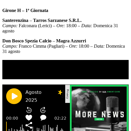
Girone H – 1ª Giornata
Santerenzina
–
Tarros Sarzanese S.R.L.
Campo:
Falconara (Lerici) –
Ore:
18:00 –
Data:
Domenica 31
agosto
Don Bosco Spezia Calcio
–
Magra Azzurri
Campo:
Franco Cimma (Pagliari) –
Ore:
18:00 –
Data:
Domenica
31 agosto
TI RICORDI COSA È SUCCESSO L’ANNO
SCORSO AD AGOSTO?
Ascolta il podcast con le notizie da non dimenticare