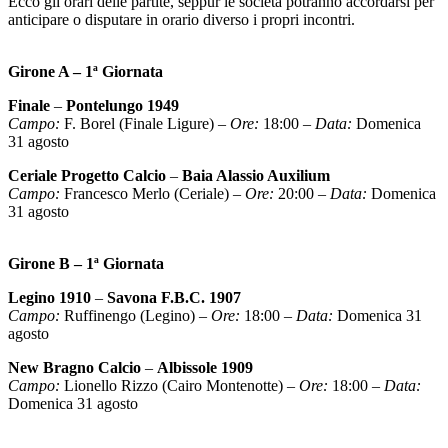
Ecco gli orari delle partite, seppur le società potranno accordarsi per
anticipare o disputare in orario diverso i propri incontri.
Girone A – 1ª Giornata
Finale
–
Pontelungo 1949
Campo:
F. Borel (Finale Ligure) –
Ore:
18:00 –
Data:
Domenica
31 agosto
Ceriale Progetto Calcio
–
Baia Alassio Auxilium
Campo:
Francesco Merlo (Ceriale) –
Ore:
20:00 –
Data:
Domenica
31 agosto
Girone B – 1ª Giornata
Legino 1910
–
Savona F.B.C. 1907
Campo:
Ruffinengo (Legino) –
Ore:
18:00 –
Data:
Domenica 31
agosto
New Bragno Calcio
–
Albissole 1909
Campo:
Lionello Rizzo (Cairo Montenotte) –
Ore:
18:00 –
Data:
Domenica 31 agosto