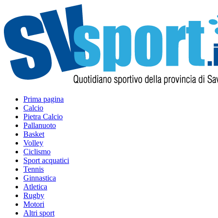
Prima pagina
Calcio
Pietra Calcio
Pallanuoto
Basket
Volley
Ciclismo
Sport acquatici
Tennis
Ginnastica
Atletica
Rugby
Motori
Altri sport