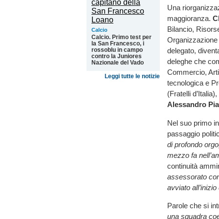
Una riorganizzazi
maggioranza.
C
Bilancio, Risorse
Calcio
Calcio. Primo test per
Organizzazione 
la San Francesco, i
rossoblu in campo
delegato, diven
contro la Juniores
deleghe che com
Nazionale del Vado
Commercio, Arti
Leggi tutte le notizie
tecnologica e P
(Fratelli d’Ital
Alessandro Pi
Nel suo primo i
passaggio politi
di profondo orgo
mezzo fa nell’a
continuità ammin
assessorato con 
avviato all’inizi
Parole che si int
una squadra coes