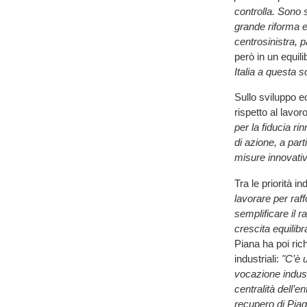
controlla. Sono 
grande riforma e
centrosinistra, 
però in un equili
Italia a questa s
Sullo sviluppo 
rispetto al lavor
per la fiducia r
di azione, a parti
misure innovati
Tra le priorità i
lavorare per raff
semplificare il 
crescita equilib
Piana ha poi rich
industriali:
"C’è 
vocazione indust
centralità dell’e
recupero di Piag