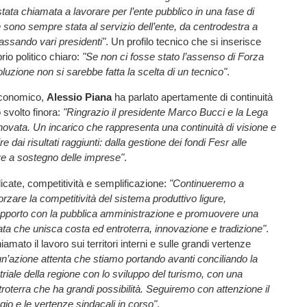
stata chiamata a lavorare per l’ente pubblico in una fase di
 sono sempre stata al servizio dell’ente, da centrodestra a
passando vari presidenti"
. Un profilo tecnico che si inserisce
brio politico chiaro:
"Se non ci fosse stato l’assenso di Forza
oluzione non si sarebbe fatta la scelta di un tecnico"
.
economico,
Alessio Piana
ha parlato apertamente di continuità
o svolto finora:
"Ringrazio il presidente Marco Bucci e la Lega
innovata. Un incarico che rappresenta una continuità di visione e
re dai risultati raggiunti: dalla gestione dei fondi Fesr alle
ve a sostegno delle imprese"
.
ndicate, competitività e semplificazione:
"Continueremo a
orzare la competitività del sistema produttivo ligure,
rapporto con la pubblica amministrazione e promuovere una
rata che unisca costa ed entroterra, innovazione e tradizione"
.
iamato il lavoro sui territori interni e sulle grandi vertenze
un’azione attenta che stiamo portando avanti conciliando la
riale della regione con lo sviluppo del turismo, con una
ntroterra che ha grandi possibilità. Seguiremo con attenzione il
gio e le vertenze sindacali in corso"
.