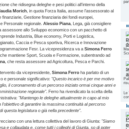
par
one che ridisegna deleghe e pesi politici all’interno della
laudia Morich
, in quota Forza Italia, assume l’assessorato al
 finanziarie, Gestione finanziaria dei fondi europei,
e Personale regionale.
Alessio Piana
, Lega, già consigliere
m
ta assessore allo Sviluppo economico con un pacchetto di
prende Industria, Blue economy, Porti e Logistica,
gianato, Caccia e Pesca sportiva, Ricerca e Innovazione
rogrammazione Fesr. La vicepresidenza va a
Simona Ferro
Mal
Scu
ia), che mantiene Sport, Scuola e Formazione, subentrando ad
ana
, che resta assessore ad Agricoltura, Pesca e Parchi.
ntervento da vicepresidente,
Simona Ferro
ha parlato di un
co e personale significativo:
"Questo incarico è per me motivo
Pal
ris
glio, il coronamento di un percorso iniziato ormai cinque anni e
mministrazione regionale"
. Ferro ha rivendicato la scelta della
Le 
con
istrativa:
"Mantengo le deleghe attualmente in capo al mio
l’obiettivo di garantire la massima continuità al percorso
l
o di questa legislatura o già nella precedente"
.
recciano con una lettura collettiva del lavoro di Giunta:
"Siamo
a e collaudata e, come tutti i colleghi di Giunta, so di poter