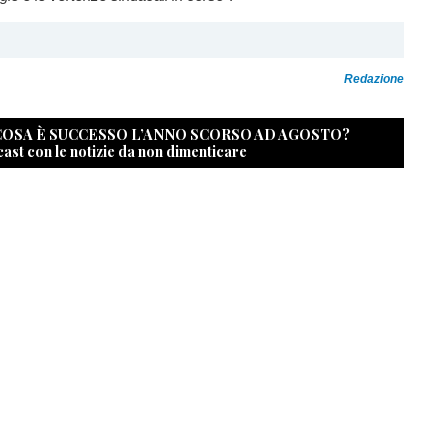
Redazione
 COSA È SUCCESSO L’ANNO SCORSO AD AGOSTO?
cast con le notizie da non dimenticare