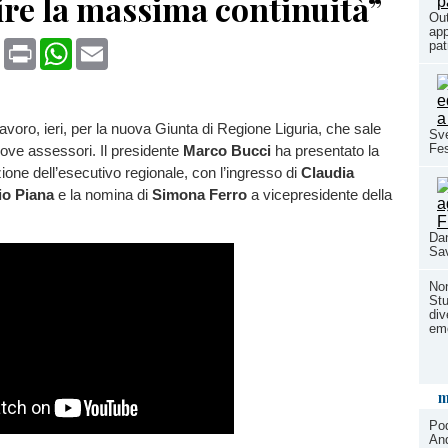
ire la massima continuità”
Out
app
book
X
Print
WhatsApp
Email
pat
lavoro, ieri, per la nuova Giunta di Regione Liguria, che sale
Sve
Fes
nove assessori. Il presidente
Marco Bucci
ha presentato la
ne dell’esecutivo regionale, con l’ingresso di
Claudia
io Piana
e la nomina di
Simona Ferro
a vicepresidente della
Dan
Sav
Non
Stu
div
emo
m
Pod
And