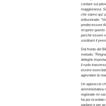
contare sul pieno
maggioranza. Sa
che siamo qui: p
istituzionale:
"Vo
predecessore Al
ricoprire questo 
perché essere v
sostituirò il pre
Dal fronte del Bi
metodo:
"Ringraz
deleghe importa
il ruolo trasver
essere esercitat
agevolare la real
Un approccio ch
amministrativa 
regionale mi sar
ha poi ricordato
parlano e per a