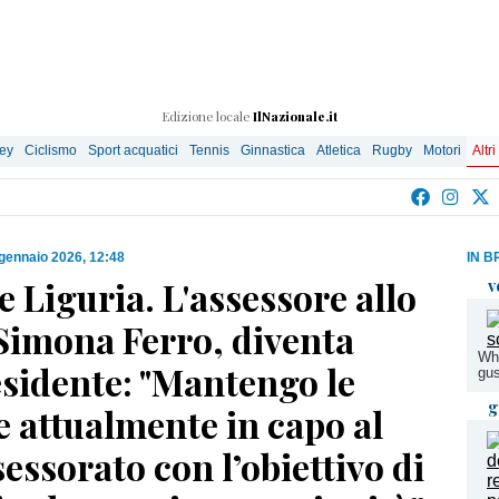
Edizione locale
IlNazionale.it
ley
Ciclismo
Sport acquatici
Tennis
Ginnastica
Atletica
Rugby
Motori
Altri
gennaio 2026, 12:48
IN B
 Liguria. L'assessore allo
v
Simona Ferro, diventa
Whi
esidente: "Mantengo le
gus
g
 attualmente in capo al
essorato con l’obiettivo di