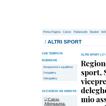
Prima Pagina
Calcio
Pallanuoto
Basket
Vol
/
ALTRI SPORT
CHE TEMPO FA
ALTRI SPORT
|
17 
Regione
RUBRICHE
Designazioni e squalifiche
sport, 
Fotogallery
vicepr
Videogallery
deleghe
ACCADEVA UN ANNO FA
mio ass