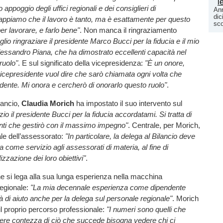
 appoggio degli uffici regionali e dei consiglieri di
Ann
dic
ppiamo che il lavoro è tanto, ma è esattamente per questo
sco
er lavorare, e farlo bene"
. Non manca il ringraziamento
glio ringraziare il presidente Marco Bucci per la fiducia e il mio
essandro Piana, che ha dimostrato eccellenti capacità nel
ruolo"
. E sul significato della vicepresidenza:
"È un onore,
icepresidente vuol dire che sarò chiamata ogni volta che
sidente. Mi onora e cercherò di onorarlo questo ruolo"
.
lancio,
Claudia Morich
ha impostato il suo intervento sul
io il presidente Bucci per la fiducia accordatami. Si tratta di
nti che gestirò con il massimo impegno"
. Centrale, per Morich,
sale dell’assessorato:
"In particolare, la delega al Bilancio deve
a come servizio agli assessorati di materia, al fine di
izzazione dei loro obiettivi"
.
e si lega alla sua lunga esperienza nella macchina
regionale:
"La mia decennale esperienza come dipendente
à di aiuto anche per la delega sul personale regionale"
. Morich
 il proprio percorso professionale:
"I numeri sono quelli che
vere contezza di ciò che succede bisogna vedere chi ci