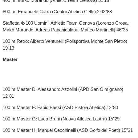
400 m: Mirko Morando (Athletic Team Genova) 51’18”
800 m: Emanuele Carra (Centro Atletica Celle) 2’02”83
Staffetta 4x100 Uomini: Athletic Team Genova (Lorenzo Crosa,
Mirko Morando, Adreas Papanicolaou, Matteo Martinelli) 46”35
100 m Retro: Alberto Venturelli (Polisportiva Monte San Pietro)
19”13
Master
100 m Master D: Alessandro Azzolini (APD San Gimignano)
12”81
100 m Master F: Fabio Bassi (ASD Pistoia Atletica) 12”80
100 m Master G: Luca Bruni (Nuova Atletica Lastra) 15”29
100 m Master H: Manuel Cecchinelli (ASD Golfo dei Poeti) 15”31