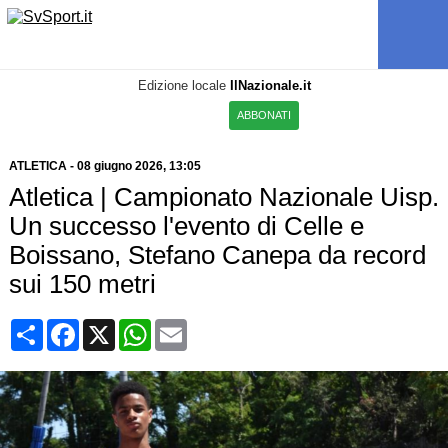
Edizione locale
IlNazionale.it
ABBONATI
ATLETICA
-
08 giugno 2026, 13:05
Atletica | Campionato Nazionale Uisp.
Un successo l'evento di Celle e
Boissano, Stefano Canepa da record
sui 150 metri
Condividi
Facebook
X
WhatsApp
Email