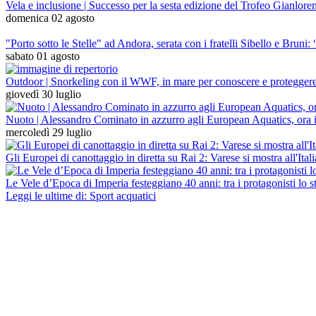
Vela e inclusione | Successo per la sesta edizione del Trofeo Gianlore
domenica 02 agosto
"Porto sotto le Stelle" ad Andora, serata con i fratelli Sibello e Bru
sabato 01 agosto
Outdoor | Snorkeling con il WWF, in mare per conoscere e protegger
giovedì 30 luglio
Nuoto | Alessandro Cominato in azzurro agli European Aquatics, ora i 
mercoledì 29 luglio
Gli Europei di canottaggio in diretta su Rai 2: Varese si mostra all'Ita
Le Vele d’Epoca di Imperia festeggiano 40 anni: tra i protagonisti lo 
Leggi le ultime di: Sport acquatici