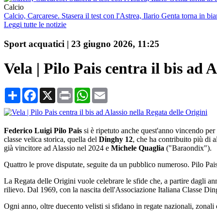
Calcio
Calcio, Carcarese. Stasera il test con l'Astrea, Ilario Genta torna in bi
Leggi tutte le notizie
Sport acquatici
|
23 giugno 2026, 11:25
Vela | Pilo Pais centra il bis ad 
Condividi
Facebook
X
Print
WhatsApp
Email
Federico Luigi Pilo Pais
si è ripetuto anche quest'anno vincendo per 
classe velica storica, quella del
Dinghy 12
, che ha contribuito più di 
già vincitore ad Alassio nel 2024 e
Michele Quaglia
("Baraondix").
Quattro le prove disputate, seguite da un pubblico numeroso. Pilo Pai
La Regata delle Origini vuole celebrare le sfide che, a partire dagli an
rilievo. Dal 1969, con la nascita dell'Associazione Italiana Classe Dingh
Ogni anno, oltre duecento velisti si sfidano in regate nazionali, zonal