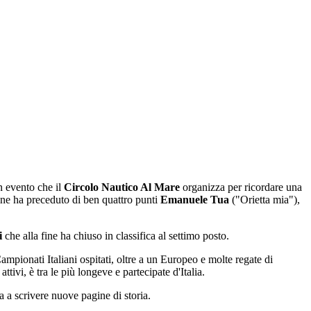
n evento che il
Circolo Nautico Al Mare
organizza per ricordare una
fine ha preceduto di ben quattro punti
Emanuele Tua
("Orietta mia"),
i
che alla fine ha chiuso in classifica al settimo posto.
ampionati Italiani ospitati, oltre a un Europeo e molte regate di
tivi, è tra le più longeve e partecipate d'Italia.
a a scrivere nuove pagine di storia.