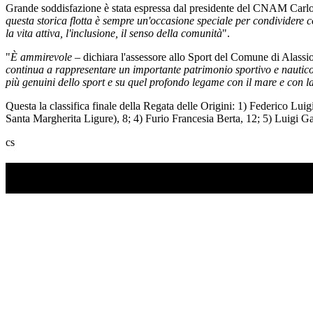
Grande soddisfazione è stata espressa dal presidente del CNAM Carl
questa storica flotta è sempre un'occasione speciale per condividere con 
la vita attiva, l'inclusione, il senso della comunità
".
"
È ammirevole
– dichiara l'assessore allo Sport del Comune di Alassi
continua a rappresentare un importante patrimonio sportivo e nautico. 
più genuini dello sport e su quel profondo legame con il mare e con la 
Questa la classifica finale della Regata delle Origini: 1) Federico 
Santa Margherita Ligure), 8; 4) Furio Francesia Berta, 12; 5) Luigi Ga
cs
TI RICORDI COSA È SUCCESSO L’ANNO SCOR
Ascolta il podcast con le notizie da non dimenticare