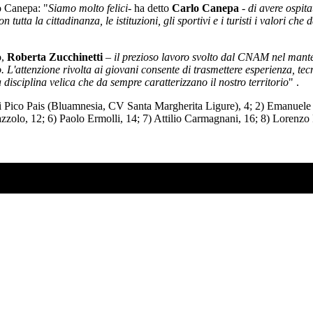
o Canepa: "
Siamo molto felici
- ha detto
Carlo Canepa
-
di avere ospit
tutta la cittadinanza, le istituzioni, gli sportivi e i turisti i valori ch
o,
Roberta Zucchinetti
–
il prezioso lavoro svolto dal CNAM nel manten
L'attenzione rivolta ai giovani consente di trasmettere esperienza, tec
disciplina velica che da sempre caratterizzano il nostro territorio
" .
Luigi Pico Pais (Bluamnesia, CV Santa Margherita Ligure), 4; 2) Emanu
zzolo, 12; 6) Paolo Ermolli, 14; 7) Attilio Carmagnani, 16; 8) Lorenzo 
SO AD AGOSTO?