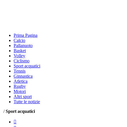
Prima Pagina
Calcio
Pallanuoto
Basket
Volley
Ciclismo
Sport acquatici
Tennis
Ginnastica
Atletica
Rugby
Motori
Altri sport
Tutte le notizie
/
Sport acquatici