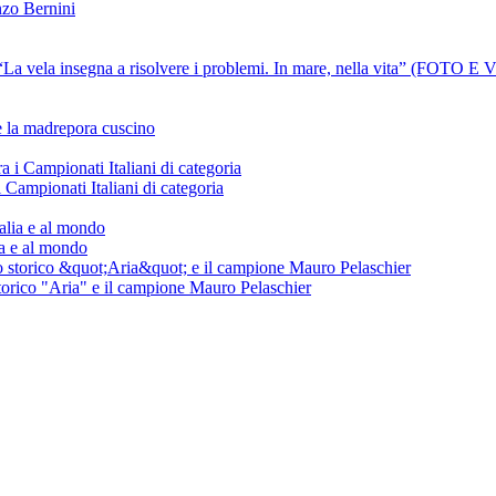
nzo Bernini
ni: “La vela insegna a risolvere i problemi. In mare, nella vita” (FOTO 
e la madrepora cuscino
Campionati Italiani di categoria
lia e al mondo
storico "Aria" e il campione Mauro Pelaschier