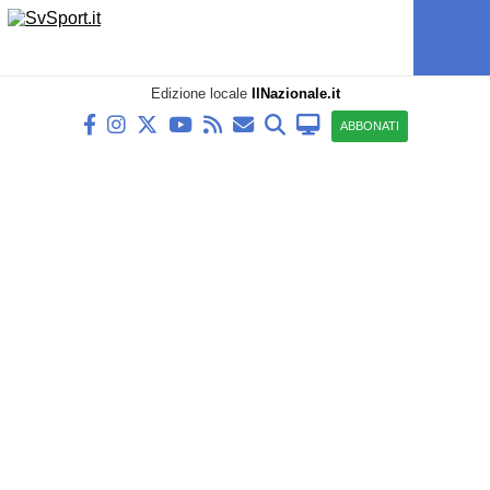
Edizione locale
IlNazionale.it
ABBONATI