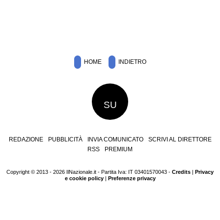
HOME
INDIETRO
SU
REDAZIONE
PUBBLICITÀ
INVIA COMUNICATO
SCRIVI AL DIRETTORE
RSS
PREMIUM
Copyright © 2013 - 2026 IlNazionale.it - Partita Iva: IT 03401570043 -
Credits
|
Privacy
e cookie policy
|
Preferenze privacy