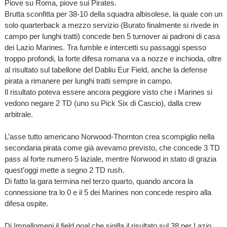
Piove su Roma, piove sui Pirates.
Brutta sconfitta per 38-10 della squadra albisolese, la quale con un
solo quarterback a mezzo servizio (Burato finalmente si rivede in
campo per lunghi tratti) concede ben 5 turnover ai padroni di casa
dei Lazio Marines. Tra fumble e intercetti su passaggi spesso
troppo profondi, la forte difesa romana va a nozze e inchioda, oltre
al risultato sul tabellone del Dabliu Eur Field, anche la defense
pirata a rimanere per lunghi tratti sempre in campo.
Il risultato poteva essere ancora peggiore visto che i Marines si
vedono negare 2 TD (uno su Pick Six di Cascio), dalla crew
arbitrale.
L’asse tutto americano Norwood-Thornton crea scompiglio nella
secondaria pirata come già avevamo previsto, che concede 3 TD
pass al forte numero 5 laziale, mentre Norwood in stato di grazia
quest’oggi mette a segno 2 TD rush.
Di fatto la gara termina nel terzo quarto, quando ancora la
connessione tra lo 0 e il 5 dei Marines non concede respiro alla
difesa ospite.
Di Impallomeni il field goal che sigilla il risultato sul 38 per Lazio.