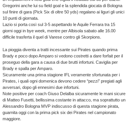
Gregorini anche lui su field goal e la splendida giocata di Bologna
sul finire di gara (Pick Six di oltre 50 yds) regalano ai liguri gli unici
10 punti di giornata.
Lazio si porta così sul 3-5 aspettando le Aquile Ferrara tra 15
giorni oggi in bye week, mentre per Albisola sabato alle 16.00
difficile trasferta il quel di Varese contro gli Skorpions.
La pioggia diventa a tratti incessante sui Pirates quando prima
Brady e poco dopo Amparo si vedono costretti a dare forfait per il
proseguo della gara a causa di due brutti infortuni. Caviglia per
Brady e spalla per Amparo.
Sicuramente una prima stagione IFL veramente sfortunata per i
Pirates, i quali ogni domenica devono cedere “pezzi” pregiati agli
avversari, dopo gli ennesimi due infortuni.
Note positive per coach Giuso Delalba sicuramente le mani sicure
di Matteo Fusetti, bellissima costante in attacco, ma soprattutto un
Alessandro Bologna MVP indiscusso di questa stagione pirata,
guarnita oggi con la prima pick six dei Pirates nel campionato
maggiore.