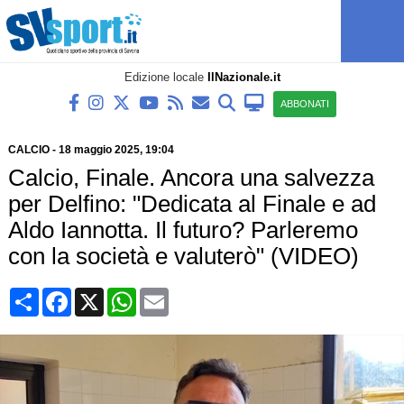
Edizione locale
IlNazionale.it
ABBONATI
CALCIO
-
18 maggio 2025, 19:04
Calcio, Finale. Ancora una salvezza
per Delfino: "Dedicata al Finale e ad
Aldo Iannotta. Il futuro? Parleremo
con la società e valuterò" (VIDEO)
Condividi
Facebook
X
WhatsApp
Email