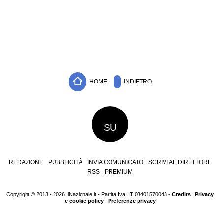
HOME
INDIETRO
SU
REDAZIONE
PUBBLICITÀ
INVIA COMUNICATO
SCRIVI AL DIRETTORE
RSS
PREMIUM
Copyright © 2013 - 2026 IlNazionale.it - Partita Iva: IT 03401570043 -
Credits
|
Privacy
e cookie policy
|
Preferenze privacy