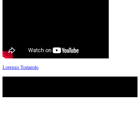
Lorenzo Tortarolo
TI RICORDI COSA È SUCCESSO L’ANNO
SCORSO AD AGOSTO?
Ascolta il podcast con le notizie da non dimenticare