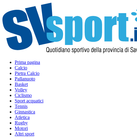
Prima pagina
Calcio
Pietra Calcio
Pallanuoto
Basket
Volley
Ciclismo
Sport acquatici
Tennis
Ginnastica
Atletica
Rugby
Motori
Altri sport