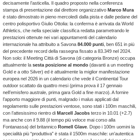
decisamente l’asticella. Il quadro proposto nella conferenza
stampa di presentazione dal direttore organizzativo
Marco Mura
è stato dimostrato in pieno mercoledì dalla pista e dalle pedane del
centro polisportivo Giulio Ottolia: la conferma è arrivata da World
Athletics, che nella speciale classifica redatta parametrando le
prestazioni ottenute nei vari appuntamenti del calendario
internazionale ha attribuito a Savona
84.000 punti
, ben 651 in più
del precedente record della rassegna fissato a 83.349 nel 2024.
Non solo: il Meeting Città di Savona (di categoria Bronze) occupa
attualmente la
sesta posizione al mondo
(davanti a un meeting
Gold e a otto Silver) ed è attualmente la miglior manifestazione
europea nel 2026 in un calendario che vede il Continental Tour
outdoor scattato da quattro mesi (prima prova il 17 gennaio
nell’emisfero australe, prima gara Gold a fine marzo). A fornire
l’apporto maggiore di punti, malgrado i malus applicati dal
regolamento sulle prestazioni ventose, sono stati i 100m maschili,
con l’attesissimo rientro di
Marcell Jacobs
terzo in 10.01 (+2.7)
ma anche con il 9.88 (il tempo più veloce mai corso alla
Fontanassa) del britannico
Romell Glave
. Dopo i 100m uomini la
specialità più “produttiva” è stata il 1500m maschile: un’autentica