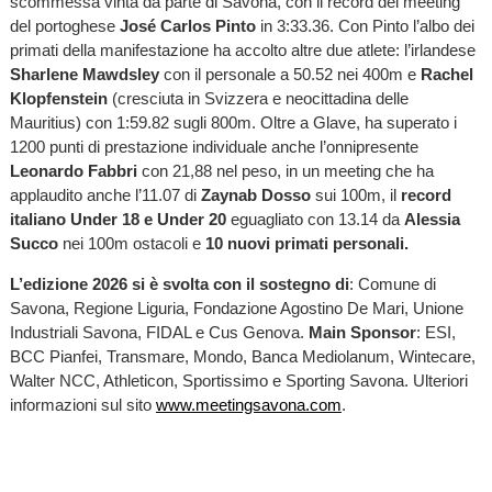
scommessa vinta da parte di Savona, con il record del meeting
del portoghese
José Carlos Pinto
in 3:33.36. Con Pinto l’albo dei
primati della manifestazione ha accolto altre due atlete: l’irlandese
Sharlene Mawdsley
con il personale a 50.52 nei 400m e
Rachel
Klopfenstein
(cresciuta in Svizzera e neocittadina delle
Mauritius) con 1:59.82 sugli 800m. Oltre a Glave, ha superato i
1200 punti di prestazione individuale anche l’onnipresente
Leonardo Fabbri
con 21,88 nel peso, in un meeting che ha
applaudito anche l’11.07 di
Zaynab Dosso
sui 100m, il
record
italiano Under 18 e Under 20
eguagliato con 13.14 da
Alessia
Succo
nei 100m ostacoli e
10 nuovi primati personali.
L’edizione 2026 si è svolta con
il
sostegno
di
: Comune di
Savona, Regione Liguria, Fondazione Agostino De Mari, Unione
Industriali Savona, FIDAL e Cus Genova.
Main
Sponsor
: ESI,
BCC Pianfei, Transmare, Mondo, Banca Mediolanum, Wintecare,
Walter NCC, Athleticon, Sportissimo e Sporting Savona. Ulteriori
informazioni sul sito
www.meetingsavona.com
.