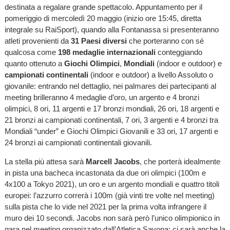
destinata a regalare grande spettacolo. Appuntamento per il
pomeriggio di mercoledì 20 maggio (inizio ore 15:45, diretta
integrale su RaiSport), quando alla Fontanassa si presenteranno
atleti provenienti da
31 Paesi diversi
che porteranno con sé
qualcosa come
198 medaglie internazionali
conteggiando
quanto ottenuto a
Giochi Olimpici
,
Mondiali
(indoor e outdoor) e
campionati continentali
(indoor e outdoor) a livello Assoluto o
giovanile: entrando nel dettaglio, nei palmares dei partecipanti al
meeting brilleranno 4 medaglie d’oro, un argento e 4 bronzi
olimpici, 8 ori, 11 argenti e 17 bronzi mondiali, 26 ori, 18 argenti e
21 bronzi ai campionati continentali, 7 ori, 3 argenti e 4 bronzi tra
Mondiali “under” e Giochi Olimpici Giovanili e 33 ori, 17 argenti e
24 bronzi ai campionati continentali giovanili.
La stella più attesa sarà
Marcell Jacobs
, che porterà idealmente
in pista una bacheca incastonata da due ori olimpici (100m e
4x100 a Tokyo 2021), un oro e un argento mondiali e quattro titoli
europei: l’azzurro correrà i 100m (già vinti tre volte nel meeting)
sulla pista che lo vide nel 2021 per la prima volta infrangere il
muro dei 10 secondi. Jacobs non sarà però l’unico olimpionico in
gara nel meeting organizzato dall’Atletica Savona: ci sarà anche la