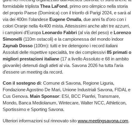
formidabile triplista
Thea LaFond
, primo oro olimpico nella storia
del proprio Paese (Dominica) con il trionfo di Parigi 2024, e sarà al
via dei 400m l’olandese
Eugene Omalla
, due anni fa d’oro con i
colori Oranje nella 4x400 mista. Attesissimi anche altri tre azzurri,
i campioni d’Europa
Leonardo Fabbri
(al via del peso) e
Lorenzo
Simonelli
(110m ostacoli) e la campionessa del mondo indoor
Zaynab Dosso
(100m): tutti e tre detengono i record italiani
Assoluti delle rispettive specialità, tre dei complessivi
85 primati o
migliori prestazioni italiane
(17 a livello Assoluto e 68 in ambito
giovanile) detenuti dagli atleti al via. Savona 2026 ha tutta l’aria
d’essere un meeting da record.
Con
il
sostegno
di
: Comune di Savona, Regione Liguria,
Fondazione Agostino De Mari, Unione Industriali Savona, FIDAL e
Cus Genova.
Main
Sponsor
: ESI, BCC Pianfei, Transmare,
Mondo, Banca Mediolanum, Wintecare, Walter NCC, Athleticon,
Sportissimo e Sporting Savona.
Ulteriori informazioni sul rinnovato sito
www.meetingsavona.com
.