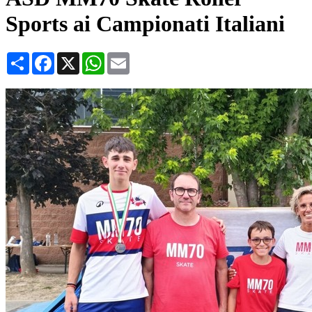
Sports ai Campionati Italiani
Condividi
Facebook
X
WhatsApp
Email