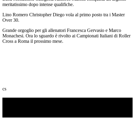
meritatissimo dopo intense qualifiche.
Lino Romero Christopher Diego vola al primo posto tra i Master
Over 30.
Grande orgoglio per gli allenatori Francesca Gervasio e Marco
Monachesi. Ora lo sguardo è rivolto ai Campionati Italiani di Roller
Cross a Roma il prossimo mese.
cs
TI RICORDI COSA È SUCCESSO L’ANNO
SCORSO AD AGOSTO?
Ascolta il podcast con le notizie da non dimenticare