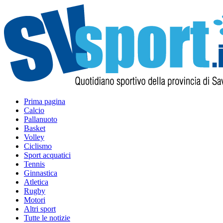
Prima pagina
Calcio
Pallanuoto
Basket
Volley
Ciclismo
Sport acquatici
Tennis
Ginnastica
Atletica
Rugby
Motori
Altri sport
Tutte le notizie