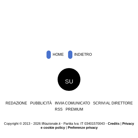
HOME
INDIETRO
SU
REDAZIONE
PUBBLICITÀ
INVIA COMUNICATO
SCRIVI AL DIRETTORE
RSS
PREMIUM
Copyright © 2013 - 2026 IlNazionale.it - Partita Iva: IT 03401570043 -
Credits
|
Privacy
e cookie policy
|
Preferenze privacy