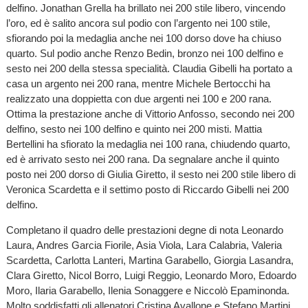
delfino. Jonathan Grella ha brillato nei 200 stile libero, vincendo
l’oro, ed è salito ancora sul podio con l’argento nei 100 stile,
sfiorando poi la medaglia anche nei 100 dorso dove ha chiuso
quarto. Sul podio anche Renzo Bedin, bronzo nei 100 delfino e
sesto nei 200 della stessa specialità. Claudia Gibelli ha portato a
casa un argento nei 200 rana, mentre Michele Bertocchi ha
realizzato una doppietta con due argenti nei 100 e 200 rana.
Ottima la prestazione anche di Vittorio Anfosso, secondo nei 200
delfino, sesto nei 100 delfino e quinto nei 200 misti. Mattia
Bertellini ha sfiorato la medaglia nei 100 rana, chiudendo quarto,
ed è arrivato sesto nei 200 rana. Da segnalare anche il quinto
posto nei 200 dorso di Giulia Giretto, il sesto nei 200 stile libero di
Veronica Scardetta e il settimo posto di Riccardo Gibelli nei 200
delfino.
Completano il quadro delle prestazioni degne di nota Leonardo
Laura, Andres Garcia Fiorile, Asia Viola, Lara Calabria, Valeria
Scardetta, Carlotta Lanteri, Martina Garabello, Giorgia Lasandra,
Clara Giretto, Nicol Borro, Luigi Reggio, Leonardo Moro, Edoardo
Moro, Ilaria Garabello, Ilenia Sonaggere e Niccolò Epaminonda.
Molto soddisfatti gli allenatori Cristina Avallone e Stefano Martini,