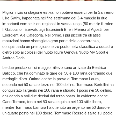
Miglior inizio di stagione estiva non poteva esserci per la Sanremo
Like Swim, impegnata nel fine settimana del 3-4 maggio in due
importanti competizioni regionali in vasca lunga (50 metri): il trofeo
Il Gabbiano, riservato agli Esordienti B, e il Memorial Agosti, per
Esordienti A e Categoria. Nel primo, i più piccoli tra gli atleti
matuziani hanno sbaragliato gran parte della concorrenza,
conquistando un prestigioso terzo posto nella classifica a squadre
dietro solo ai colossi del nuoto ligure Genova Nuoto My Sport e
Andrea Doria.
Le due prestazioni di maggior rilievo sono arrivate da Beatrice
Balicco, che ha dominato le gare dei 50 e 100 rana centrando due
medaglie d’oro. Ottima anche la prova di Tommaso Laura,
secondo nei 50 rana e terzo nei 100 delfino. Tommaso Bertellini ha
conquistato l’argento nei 100 rana e sfiorato il podio nei 50 delfino,
chiudendo a soli due decimi dal terzo posto. In evidenza anche
Carlo Torraco, terzo nei 50 rana e quinto nei 100 stile libero,
mentre Tommaso Lamura ha ottenuto un argento nei 50 dorso e
un quarto posto nei 100 dorso. Tommaso Rosso è salito sul podio