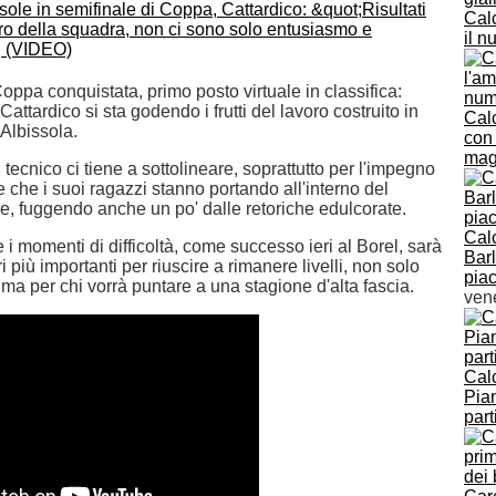
Calc
il n
oppa conquistata, primo posto virtuale in classifica:
Cattardico si sta godendo i frutti del lavoro costruito in
Calc
Albissola.
con 
mag
 tecnico ci tiene a sottolineare, soprattutto per l'impegno
e che i suoi ragazzi stanno portando all'interno del
e, fuggendo anche un po' dalle retoriche edulcorate.
Calc
i momenti di difficoltà, come successo ieri al Borel, sarà
Barl
ori più importanti per riuscire a rimanere livelli, non solo
pia
, ma per chi vorrà puntare a una stagione d'alta fascia.
ven
Cal
Pian
part