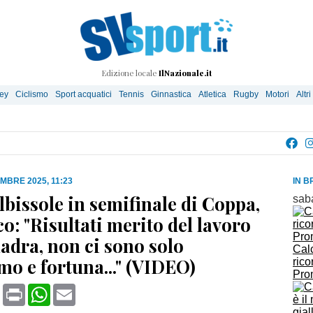
Edizione locale
IlNazionale.it
ley
Ciclismo
Sport acquatici
Tennis
Ginnastica
Atletica
Rugby
Motori
Altri
MBRE 2025, 11:23
IN B
lbissole in semifinale di Coppa,
sab
o: "Risultati merito del lavoro
uadra, non ci sono solo
Calc
mo e fortuna..." (VIDEO)
rico
Pro
book
X
Print
WhatsApp
Email