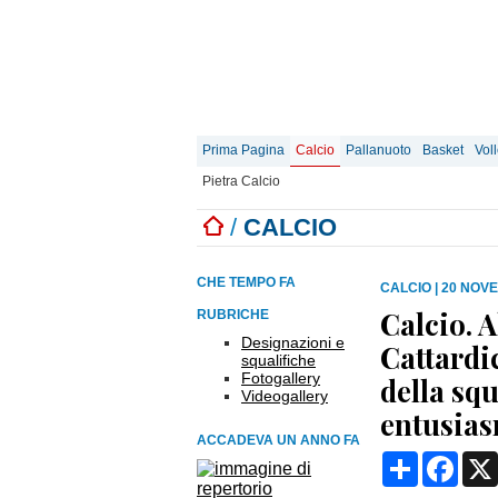
Prima Pagina
Calcio
Pallanuoto
Basket
Vol
Pietra Calcio
/
CALCIO
CHE TEMPO FA
CALCIO
|
20 NOVE
Calcio. A
RUBRICHE
Designazioni e
Cattardic
squalifiche
Fotogallery
della sq
Videogallery
entusias
ACCADEVA UN ANNO FA
Condividi
Face