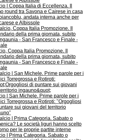
io | Coppa Italia di Eccellenza. Il
mo round tra Savona e Cairese in casa
biancoblu, andata interna anche per
carese e Albissole
io, Coppa Italia Promozione. Il
ndario della prima giornata, subito
ingaunia - San Francesco e Finale -
iale
io | San Michele. Prime parole per i
ici Torregrossa e Rotiroti: "Orgogliosi
untare sui giovani del territorio
auno"
io | Prima Categoria. Sabato o