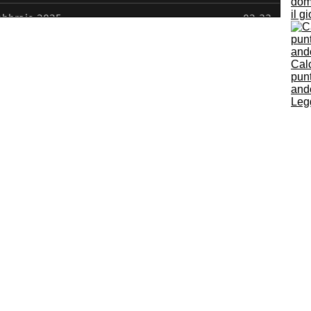
dome
il g
Cal
pun
and
Legg