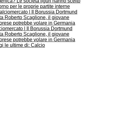
nica? Le società liguri hanno scelto
iorno per le proprie partite interne
ciomercato | Il Borussia Dortmund
ta Roberto Scaglione, il giovane
orese potrebbe volare in Germania
i le ultime di: Calcio