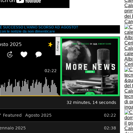
Calc
pri
dei 
Car
A È SUCCESSO L’ANNO SCORSO AD AGOSTO?
 con le notizie da non dimenticare
Calc
cale
Alb
Cer
Calc
tecn
di p
ing
Calc