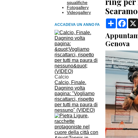
ring per
squalifiche
Fotogallery
Scaramo
Videogallery
Condividi
Face
ACCADEVA UN ANNO FA
Appuntame
Genova
Calcio
Calcio, Finale.
Dagnino volta
pagina: "Vogliamo
riscattarci, rispetto
per tutti ma paura di
nessuno" (VIDEO)