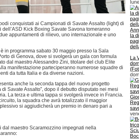
lun
odi conquistati ai Campionati di Savate Assalto (light) di
leti dell’ASD Kick Boxing Savate Savona torneranno
Annu
 due appuntamenti di rilievo, uno internazionale e uno
la d
pagi
dell
o è in programma sabato 30 maggio presso la Sala
orto di Genova, dove si svolgerà un gala con formula
La V
o dal maestro Alessandro Zini, titolare del club Elite
domi
Alla manifestazione parteciperanno numerose squadre di
(Fot
nti da tutta Italia e da diverse nazioni.
dom
esenta anche la seconda tappa del nuovo progetto
di Savate Assalto”, dopo il debutto disputato nei mesi
ria. La terza e ultima tappa si svolgerà invece in Francia.
Gio
circuito, la squadra che avrà totalizzato il maggior
Rega
lessivo si aggiudicherà un premio in denaro pari a
sav
vene
ati dal maestro Scaramozzino impegnati nella
saranno:
Bocc