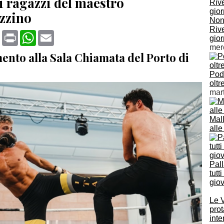
 i ragazzi del maestro
zzino
Non
Rive
book
X
Print
WhatsApp
Email
gior
mer
nto alla Sala Chiamata del Porto di
Podi
oltr
mar
Mall
alle
Pall
tutt
giov
Le 
prot
inte