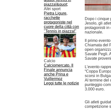
Altri sport
Pietra Ligure,
racchette
Dopo i cinque p
protagoniste nel
Jesolo, gli at
cuore della città con
protagonisti in
"Tennis in piazza!"
nazionale.
Il primo event
Chiamata del P
open organizzat
Savate Pegli. 
Savate provenie
Calcio
Calciomercato. Il
L’evento rappr
Finale annuncia
“Coppa Europa 
anche Prina e
scorsi in Bulga
Vuillermoz
Al termine del 
Leggi tutte le notizie
punteggio comp
3.000 euro.
Gli atleti guid
competizione 