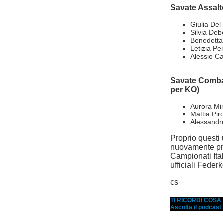
Savate Assalto
Giulia Del 
Silvia Debe
Benedetta 
Letizia Pe
Alessio Cal
Savate Combat 
per KO)
Aurora Min
Mattia Piro
Alessandr
Proprio questi 
nuovamente pro
Campionati Ita
ufficiali Feder
cs
TI RICORDI COS
Ascolta il podcast