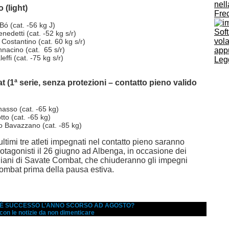
nell
 (light)
Fre
Bó (cat. -56 kg J)
Soft
nedetti (cat. -52 kg s/r)
vola
Costantino (cat. 60 kg s/r)
nnacino (cat. 65 s/r)
app
effi (cat. -75 kg s/r)
Legg
(1ª serie, senza protezioni – contatto pieno valido
asso (cat. -65 kg)
tto (cat. -65 kg)
o Bavazzano (cat. -85 kg)
ultimi tre atleti impegnati nel contatto pieno saranno
tagonisti il 26 giugno ad Albenga, in occasione dei
liani di Savate Combat, che chiuderanno gli impegni
kombat prima della pausa estiva.
A È SUCCESSO L’ANNO SCORSO AD AGOSTO?
 con le notizie da non dimenticare