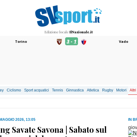
Edizione locale
IlNazionale.it
3
-
1
Torino
Vado
ley
Ciclismo
Sport acquatici
Tennis
Ginnastica
Atletica
Rugby
Motori
Altri
 MAGGIO 2026, 13:05
IN B
ng Savate Savona | Sabato sul
gio