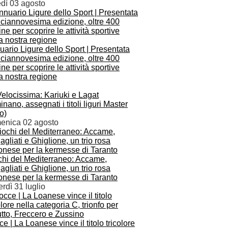
edì 03 agosto
ario Ligure dello Sport | Presentata
iciannovesima edizione, oltre 400
ne per scoprire le attività sportive
a nostra regione
elocissima: Kariuki e Lagat
nano, assegnati i titoli liguri Master
o)
enica 02 agosto
chi del Mediterraneo: Accame,
gliati e Ghiglione, un trio rosa
onese per la kermesse di Taranto
rdì 31 luglio
e | La Loanese vince il titolo tricolore