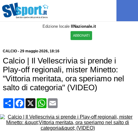
Edizione locale
IlNazionale.it
ABBONATI
CALCIO
-
29 maggio 2026, 18:16
Calcio | Il Vellescrivia si prende i
Play-off regionali, mister Minetto:
"Vittoria meritata, ora speriamo nel
salto di categoria" (VIDEO)
Condividi
Facebook
X
WhatsApp
Email