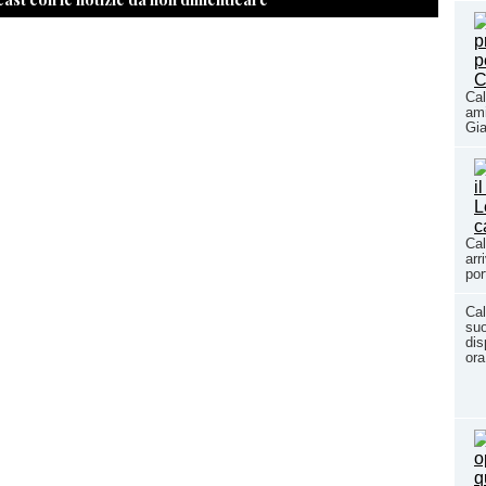
Cal
ami
Gia
Cal
arr
por
Cal
suo
dis
ora