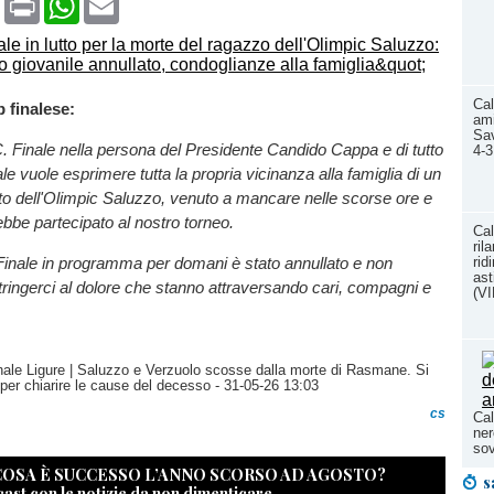
Cal
b finalese:
ami
Sav
. Finale nella persona del Presidente Candido Cappa e di tutto
4-3
iale vuole esprimere tutta la propria vicinanza alla famiglia di un
to dell'Olimpic Saluzzo, venuto a mancare nelle scorse ore e
be partecipato al nostro torneo.
Cal
ril
rid
di Finale in programma per domani è stato annullato e non
ast
ringerci al dolore che stanno attraversando cari, compagni e
(V
Finale Ligure | Saluzzo e Verzuolo scosse dalla morte di Rasmane. Si
 per chiarire le cause del decesso
- 31-05-26 13:03
cs
Cal
ner
so
 COSA È SUCCESSO L’ANNO SCORSO AD AGOSTO?
s
cast con le notizie da non dimenticare