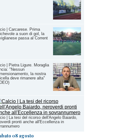
cio | Carcarese. Prima
chevole a suon di gol, la
iglianese passa al Corrent
cio | Pietra Ligure. Moraglia
ancia: "Nessun
imensionamento, la nostra
icella deve rimanere alta"
IDEO)
cio | La tesi del ricorso dell'Angelo Baiardo,
overdi pronti anche all'Eccellenza in
vrannumero
abato 08 agosto