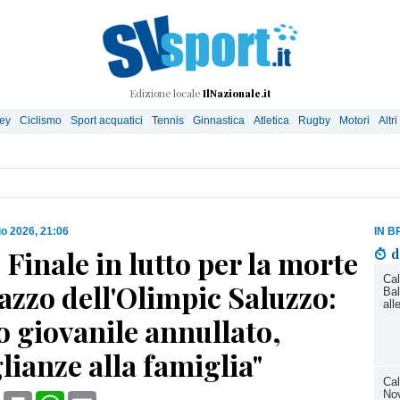
Edizione locale
IlNazionale.it
ley
Ciclismo
Sport acquatici
Tennis
Ginnastica
Atletica
Rugby
Motori
Altri
o 2026, 21:06
IN B
| Finale in lutto per la morte
d
Cal
azzo dell'Olimpic Saluzzo:
Bal
all
 giovanile annullato,
ianze alla famiglia"
Cal
Nov
book
X
Print
WhatsApp
Email