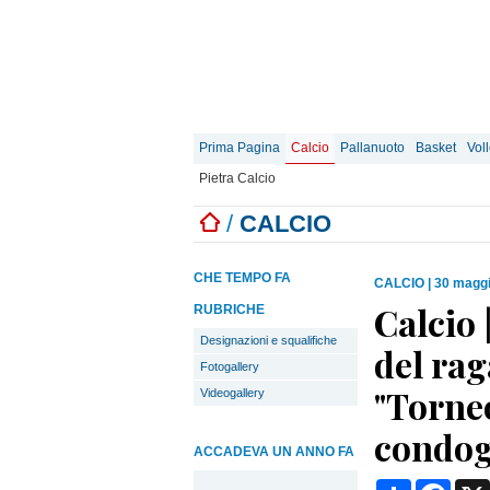
Prima Pagina
Calcio
Pallanuoto
Basket
Vol
Pietra Calcio
/
CALCIO
CHE TEMPO FA
CALCIO
|
30 maggi
Calcio 
RUBRICHE
Designazioni e squalifiche
del rag
Fotogallery
"Torneo
Videogallery
condogl
ACCADEVA UN ANNO FA
Condividi
Face