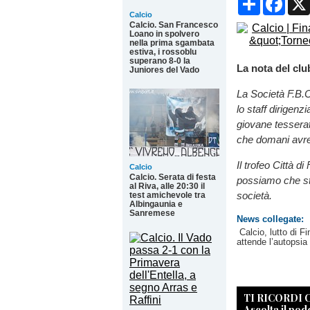
Calcio
Calcio. San Francesco
Loano in spolvero
nella prima sgambata
estiva, i rossoblu
superano 8-0 la
La nota del clu
Juniores del Vado
La Società F.B.C
lo staff dirigenz
giovane tessera
che domani avreb
Il trofeo Città 
Calcio
Calcio. Serata di festa
possiamo che st
al Riva, alle 20:30 il
società.
test amichevole tra
Albingaunia e
Sanremese
News collegate:
Calcio, lutto di 
attende l’autopsia
TI RICORDI
Ascolta il pod