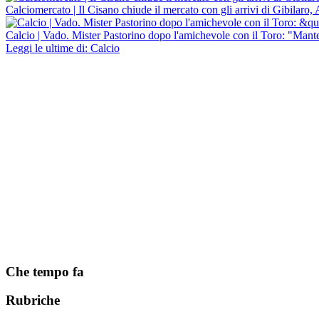
Calciomercato | Il Cisano chiude il mercato con gli arrivi di Gibilaro,
Calcio | Vado. Mister Pastorino dopo l'amichevole con il Toro: "Manten
Leggi le ultime di: Calcio
Che tempo fa
Rubriche