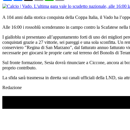
A 104 anni dalla storica conquista della Coppa Italia, il Vado ha l’opp
Alle 16:00 i rossoblù scenderanno in campo contro la Scafatese nella fin
I gialloblu si presentano all’appuntamento forti di uno dei migliori per
conquistati grazie a 27 vittorie, sei pareggi e una sola sconfitta. Un
conserviero "Regina di San Marzano", dal fatturato annuo fatturato vic
necessarie per giocarsi le proprie carte sul terreno del Bonolis di Tera
Sul fronte formazione, Sesia dovrà rinunciare a Ciccone, ancora ai box,
proprio contributo.
La sfida sarà trasmessa in diretta sui canali ufficiali della LND, sia a
Redazione
TI RICORDI COSA È SUCCESSO L’ANNO SCOR
Ascolta il podcast con le notizie da non dimenticare