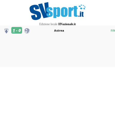
Edizione locale
IlNazionale.it
1
-
0
Astrea
FI