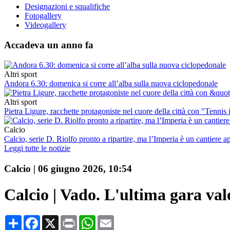
Designazioni e squalifiche
Fotogallery
Videogallery
Accadeva un anno fa
Altri sport
Andora 6.30: domenica si corre all’alba sulla nuova ciclopedonale
Altri sport
Pietra Ligure, racchette protagoniste nel cuore della città con "Tennis 
Calcio
Calcio, serie D. Riolfo pronto a ripartire, ma l’Imperia è un cantiere a
Leggi tutte le notizie
Calcio
|
06 giugno 2026, 10:54
Calcio | Vado. L'ultima gara vale
Condividi
Facebook
X
Print
WhatsApp
Email