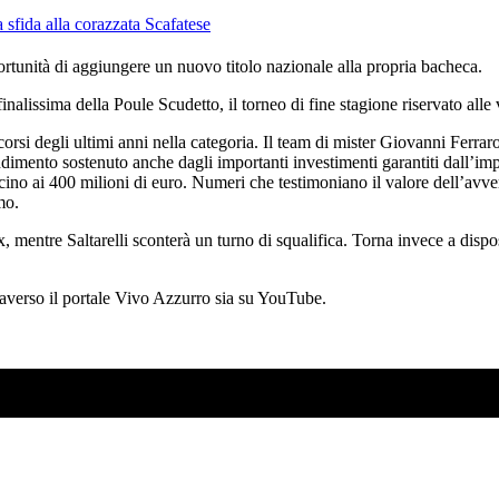
ortunità di aggiungere un nuovo titolo nazionale alla propria bacheca.
alissima della Poule Scudetto, il torneo di fine stagione riservato alle v
corsi degli ultimi anni nella categoria. Il team di mister Giovanni Ferra
 rendimento sostenuto anche dagli importanti investimenti garantiti dall’
ino ai 400 milioni di euro. Numeri che testimoniano il valore dell’avver
mo.
 mentre Saltarelli sconterà un turno di squalifica. Torna invece a disposi
ttraverso il portale Vivo Azzurro sia su YouTube.
SO AD AGOSTO?