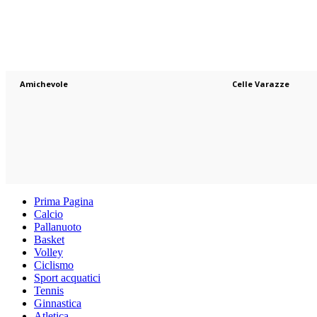
Amichevole
Celle Varazze
Prima Pagina
Calcio
Pallanuoto
Basket
Volley
Ciclismo
Sport acquatici
Tennis
Ginnastica
Atletica