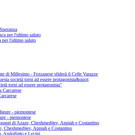
 Speranza
per l'ultimo saluto
nte di Millesimo - Fezzanese sfiderà il Celle Varazze
età torni ad essere protagonista"
Carcarese
gure - piemontese
aze, Cheshmedjiev, Appiah e Costantino