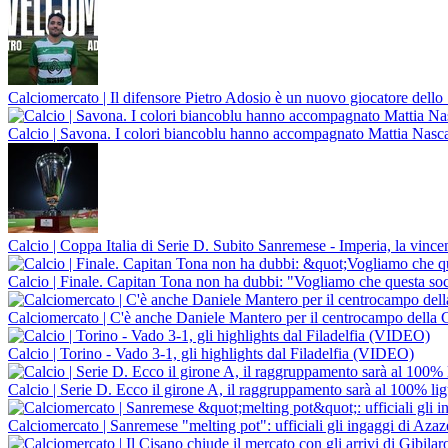
Calciomercato | Il difensore Pietro Adosio è un nuovo giocatore dello
Calcio | Savona. I colori biancoblu hanno accompagnato Mattia Nasca 
Calcio | Coppa Italia di Serie D. Subito Sanremese - Imperia, la vince
Calcio | Finale. Capitan Tona non ha dubbi: "Vogliamo che questa soci
Calciomercato | C'è anche Daniele Mantero per il centrocampo della 
Calcio | Torino - Vado 3-1, gli highlights dal Filadelfia (VIDEO)
Calcio | Serie D. Ecco il girone A, il raggruppamento sarà al 100% li
Calciomercato | Sanremese "melting pot": ufficiali gli ingaggi di Az