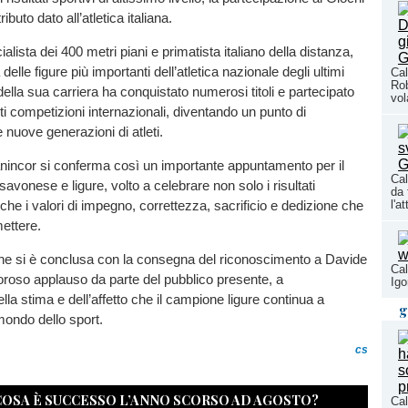
ributo dato all’atletica italiana.
lista dei 400 metri piani e primatista italiano della distanza,
elle figure più importanti dell’atletica nazionale degli ultimi
Cal
Rob
della sua carriera ha conquistato numerosi titoli e partecipato
vol
ti competizioni internazionali, diventando un punto di
e nuove generazioni di atleti.
nincor si conferma così un importante appuntamento per il
Cal
avonese e ligure, volto a celebrare non solo i risultati
da 
l'a
che i valori di impegno, correttezza, sacrificio e dedizione che
mettere.
ne si è conclusa con la consegna del riconoscimento a Davide
Cal
roso applauso da parte del pubblico presente, a
Igo
lla stima e dell’affetto che il campione ligure continua a
g
mondo dello sport.
cs
 COSA È SUCCESSO L’ANNO SCORSO AD AGOSTO?
Cal