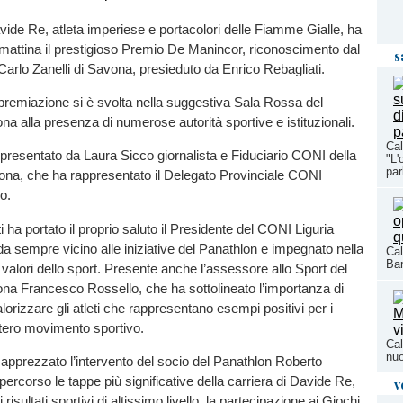
vide Re, atleta imperiese e portacolori delle Fiamme Gialle, ha
mattina il prestigioso Premio De Manincor, riconoscimento dal
s
arlo Zanelli di Savona, presieduto da Enrico Rebagliati.
premiazione si è svolta nella suggestiva Sala Rossa del
 alla presenza di numerose autorità sportive e istituzionali.
Cal
 presentato da Laura Sicco giornalista e Fiduciario CONI della
"L'
par
vona, che ha rappresentato il Delegato Provinciale CONI
o.
ti ha portato il proprio saluto il Presidente del CONI Liguria
 da sempre vicino alle iniziative del Panathlon e impegnato nella
Cal
Bar
alori dello sport. Presente anche l’assessore allo Sport del
a Francesco Rossello, che ha sottolineato l’importanza di
lorizzare gli atleti che rappresentano esempi positivi per i
intero movimento sportivo.
Cal
nuo
apprezzato l’intervento del socio del Panathlon Roberto
percorso le tappe più significative della carriera di Davide Re,
v
risultati sportivi di altissimo livello, la partecipazione ai Giochi