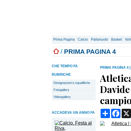
Prima Pagina
Calcio
Pallanuoto
Basket
Vol
/
PRIMA PAGINA 4
CHE TEMPO FA
PRIMA PAGINA 4
Atletic
RUBRICHE
Designazioni e squalifiche
Davide 
Fotogallery
campio
Videogallery
Condividi
Face
ACCADEVA UN ANNO FA