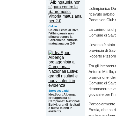
L’olimpionico Da
ricevuto sabato 
Panathlon Club C
Calcio
La cerimonia di 
Calcio. Festa al Riva,
l'Albingaunia non
Comune di Savona
sfigura contro la
Sanremese. Vittoria
matuziana per 2-0
L’evento è stato
provincia di Sa
Roberto Pizzorn
Tra gli intervenu
Antonio Micillo,
promozione dei v
Comune di Savon
riconoscere e va
Sport acquatici
giovani e per l’
IdeaSport Albenga
protagonista ai
Campionati Nazionali
Particolarmente 
Estivi: grandi risultati
e nuovi talenti in
Fresia, che ha ri
evidenza
evidenziandone i 