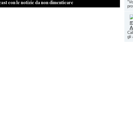
cast con le notizie da non dimenticare
"Vo
pro
Cal
gli