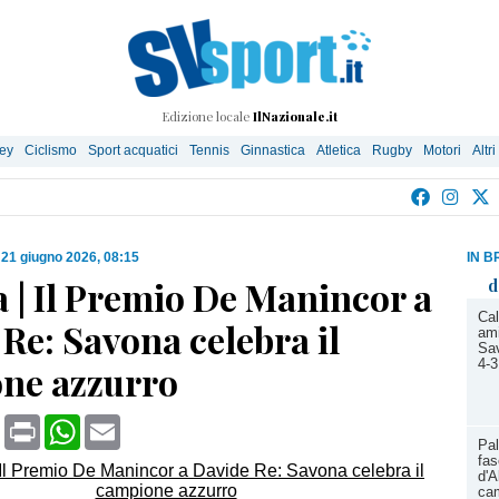
Edizione locale
IlNazionale.it
ley
Ciclismo
Sport acquatici
Tennis
Ginnastica
Atletica
Rugby
Motori
Altri
|
21 giugno 2026, 08:15
IN B
a | Il Premio De Manincor a
d
Cal
Re: Savona celebra il
ami
Sav
4-3
ne azzurro
book
X
Print
WhatsApp
Email
Pal
fas
d'A
cam