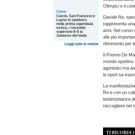
Olimpici e il cont
Calcio
Calcio. San Francesco
Davide Re, specia
Loano in spolvero
rappresenta una d
nella prima sgambata
estiva, i rossoblu
anni. Nel corso 
superano 8-0 la
Juniores del Vado
alle più importan
riferimento per l
Leggi tutte le notizie
Il Premio De Ma
mondo sportivo s
agonistici ma an
lo sport sa tras
La manifestazio
Re e con un calo
testimonianza de
raccogliere nel 
TI RICORDI