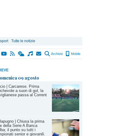
 sport
Tutte le notizie
Archivio
Mobile
REVE
omenica 09 agosto
cio | Carcarese. Prima
chevole a suon di gol, la
iglianese passa al Corrent
lapugno | Chiusa la prima
e della Serie A Banca
lba; il punto su tutti i
pionati senior e giovanili.