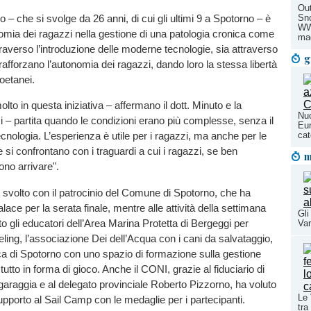
Out
Sno
– che si svolge da 26 anni, di cui gli ultimi 9 a Spotorno – è
WWF
nomia dei ragazzi nella gestione di una patologia cronica come
ma
ttraverso l’introduzione delle moderne tecnologie, sia attraverso
g
afforzano l’autonomia dei ragazzi, dando loro la stessa libertà
coetanei.
to in questa iniziativa – affermano il dott. Minuto e la
Nuo
 – partita quando le condizioni erano più complesse, senza il
Eur
cat
ecnologia. L’esperienza è utile per i ragazzi, ma anche per le
e si confrontano con i traguardi a cui i ragazzi, se ben
m
ono arrivare".
è svolto con il patrocinio del Comune di Spotorno, che ha
alace per la serata finale, mentre alle attività della settimana
Gli
o gli educatori dell’Area Marina Protetta di Bergeggi per
Var
rkeling, l’associazione Dei dell’Acqua con i cani da salvataggio,
a di Spotorno con uno spazio di formazione sulla gestione
utto in forma di gioco. Anche il CONI, grazie al fiduciario di
araggia e al delegato provinciale Roberto Pizzorno, ha voluto
Le 
supporto al Sail Camp con le medaglie per i partecipanti.
tra