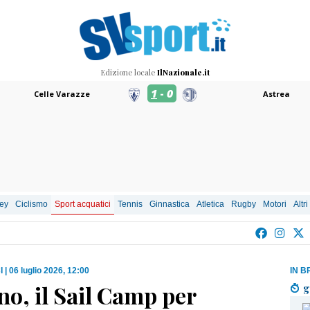
Edizione locale
IlNazionale.it
1
-
0
Celle Varazze
Astrea
ley
Ciclismo
Sport acquatici
Tennis
Ginnastica
Atletica
Rugby
Motori
Altri
I
|
06 luglio 2026, 12:00
IN B
o, il Sail Camp per
g