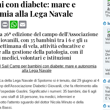
i con diabete: mare e
mia alla Lega Navale
Pis
"Pr
book
X
Print
WhatsApp
Email
l
 la 26ª edizione del campo dell’Associazione
iovanili, con 35 bambini tra i 6 e gli 11
Vel
isc
ettimana di vela, attività educative e
alla gestione della patologia, con il
Vel
Din
 medici, volontari e istituzioni
a i
tri
Vel
edi
ca della Lega Navale di Spotorno si è tenuto, dal 29 giugno al 4
d
amp dell’Associazione Diabetici Giovanili, che fa riferimento alla
"Po
’ospedale Gaslini. Significativi i numeri: 35 bambini, dai 6 agli
fra
ris
e uno staff di 18 persone, tra medici, infermieri e
E 
otto l’attento sguardo del dottor Nicola Minuto e della
s
a Bassi.