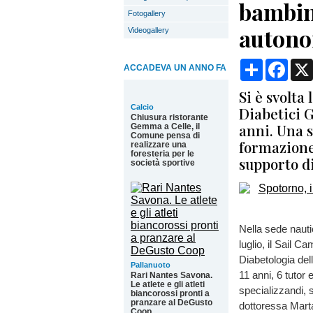
bambin
Fotogallery
autono
Videogallery
Condividi
Face
ACCADEVA UN ANNO FA
Si è svolta
Calcio
Diabetici G
Chiusura ristorante
anni. Una s
Gemma a Celle, il
Comune pensa di
formazione 
realizzare una
foresteria per le
supporto di
società sportive
Nella sede nauti
luglio, il Sail C
Diabetologia dell
Pallanuoto
11 anni, 6 tutor 
Rari Nantes Savona.
Le atlete e gli atleti
specializzandi, s
biancorossi pronti a
pranzare al DeGusto
dottoressa Mart
Coop