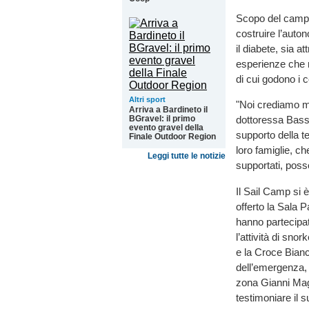
Scopo del campo 
costruire l’auto
il diabete, sia a
esperienze che r
di cui godono i 
Altri sport
"Noi crediamo mol
Arriva a Bardineto il
BGravel: il primo
dottoressa Bassi
evento gravel della
supporto della t
Finale Outdoor Region
loro famiglie, ch
Leggi tutte le notizie
supportati, poss
Il Sail Camp si 
offerto la Sala P
hanno partecipat
l’attività di sno
e la Croce Bianc
dell’emergenza, t
zona Gianni Mag
testimoniare il 