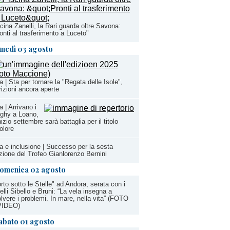
cina Zanelli, la Rari guarda oltre Savona:
onti al trasferimento a Luceto"
unedì 03 agosto
a | Sta per tornare la "Regata delle Isole",
rizioni ancora aperte
a | Arrivano i
ghy a Loano,
nizio settembre sarà battaglia per il titolo
colore
a e inclusione | Successo per la sesta
zione del Trofeo Gianlorenzo Bernini
omenica 02 agosto
rto sotto le Stelle" ad Andora, serata con i
telli Sibello e Bruni: “La vela insegna a
olvere i problemi. In mare, nella vita” (FOTO
VIDEO)
abato 01 agosto