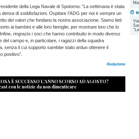
Mau
 presidente della Lega Navale di Spotorno: "La settimana è stata
m
 densa di soddisfazioni. Ospitare l’ADG per noi è sempre un
etto dei valori che fondano la nostra associazione. Siamo lieti
Via
Sav
orto ai bambini e alle loro famiglie, per mostrare loro che lo
"La
. Infine, ringrazio i soci che hanno contribuito in modo diverso
e del campo e, in particolare, i ragazzi della squadra
a, senza il cui supporto sarebbe stato arduo ottenere il
o positivo".
Redazione
 COSA È SUCCESSO L’ANNO SCORSO AD AGOSTO?
cast con le notizie da non dimenticare