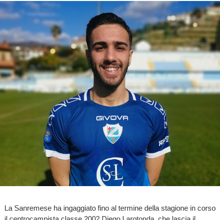
La Sanremese ha ingaggiato fino al termine della stagione in corso
il centrocampista classe 2002 Diego Larotonda, che lascia il