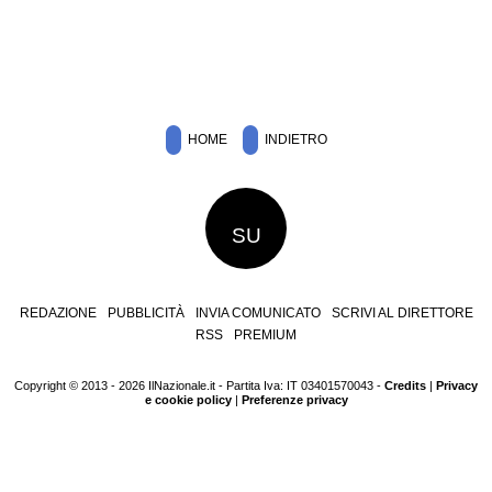
HOME
INDIETRO
SU
REDAZIONE
PUBBLICITÀ
INVIA COMUNICATO
SCRIVI AL DIRETTORE
RSS
PREMIUM
Copyright © 2013 - 2026 IlNazionale.it - Partita Iva: IT 03401570043 -
Credits
|
Privacy
e cookie policy
|
Preferenze privacy