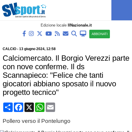
Edizione locale
IlNazionale.it
ABBONATI
CALCIO
-
13 giugno 2024, 12:58
Calciomercato. Il Borgio Verezzi parte
con nove conferme. Il ds
Scannapieco: "Felice che tanti
giocatori abbiano sposato il nuovo
progetto tecnico"
Condividi
Facebook
X
WhatsApp
Email
Pollero verso il Pontelungo