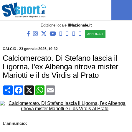
Edizione locale
IlNazionale.it
ABBONATI
CALCIO
-
23 gennaio 2025, 19:32
Calciomercato. Di Stefano lascia il
Ligorna, l'ex Albenga ritrova mister
Mariotti e il ds Virdis al Prato
Condividi
Facebook
X
WhatsApp
Email
L'annuncio: