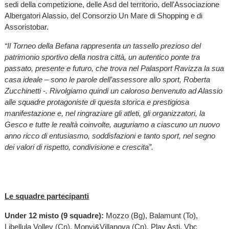
sedi della competizione, delle Asd del territorio, dell’Associazione
Albergatori Alassio, del Consorzio Un Mare di Shopping e di
Assoristobar.
“Il Torneo della Befana rappresenta un tassello prezioso del
patrimonio sportivo della nostra città, un autentico ponte tra
passato, presente e futuro, che trova nel Palasport Ravizza la sua
casa ideale – sono le parole dell’assessore allo sport, Roberta
Zucchinetti -. Rivolgiamo quindi un caloroso benvenuto ad Alassio
alle squadre protagoniste di questa storica e prestigiosa
manifestazione e, nel ringraziare gli atleti, gli organizzatori, la
Gesco e tutte le realtà coinvolte, auguriamo a ciascuno un nuovo
anno ricco di entusiasmo, soddisfazioni e tanto sport, nel segno
dei valori di rispetto, condivisione e crescita”.
Le squadre partecipanti
Under 12 misto (9 squadre):
Mozzo (Bg), Balamunt (To),
Libellula Volley (Cn), Monvi&Villanova (Cn), Play Asti, Vbc