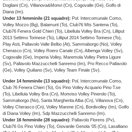
Dogliani (Cn), Villanova&Monvi (Cn), Cogovalle (Ge), Golfo di
Diana (Im).
Under 13 femminile (21 squadre):
Pol. Intercomunale Como,
Volley Mozzo (Bg), Balamunt (To), Club76 Mts Santena (To),
Club76 Fenera Gold Chieri (To), Libellula Volley Bra (Cn), Lilliput
2013 Settimo Torinese (To), Lilliput 2014 Settimo Torinese (To),
Play Asti, Pallavolo Valle Belbo (At), Sammaborgo (No), Volley
Cherasco (Cn), Volley Roero Canale (Cn), Albenga Volley (Sv),
Cogovalle (Ge), Imperia Volley, Maremola Volley Pietra Ligure
(Sv), Pallavolo Mazzucchelli Sanremo (Im), Pro Recco Pallavolo
(Ge), Volley Quiliano (Sv), Volley Team Finale (Sv).
Under 14 femminile (13 squadre):
Pol. Intercomunale Como,
Club 76 Fenera Chieri (To), Gs Pino Volley Acquario Pino T.se
(To), Libellula Volley Bra (Cn), Monviso Volley Pinerolo (To),
Sammaborgo (No), Santa Margherita Alba (Cn), Villanova (Cn),
Volley Cherasco (Cn), Volley Marene (Cn), Bordivolley (Im), Golfo
di Diana Volley (Im), Sdp Mazzucchelli Sanremo (Im).
Under 16 femminile (28 squadre)
: Pallavolo Florens (Pv),
Club76 Gs Pino Volley (To), Giovanile Genola '05 (Cn), Lasalliano