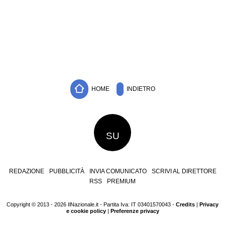
HOME
INDIETRO
SU
REDAZIONE
PUBBLICITÀ
INVIA COMUNICATO
SCRIVI AL DIRETTORE
RSS
PREMIUM
Copyright © 2013 - 2026 IlNazionale.it - Partita Iva: IT 03401570043 -
Credits
|
Privacy
e cookie policy
|
Preferenze privacy