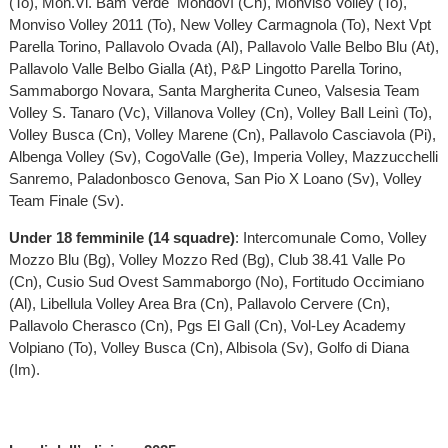
(To), Mon.Vi. Bam Verde Mondovì (Cn), Monviso Volley (To),
Monviso Volley 2011 (To), New Volley Carmagnola (To), Next Vpt
Parella Torino, Pallavolo Ovada (Al), Pallavolo Valle Belbo Blu (At),
Pallavolo Valle Belbo Gialla (At), P&P Lingotto Parella Torino,
Sammaborgo Novara, Santa Margherita Cuneo, Valsesia Team
Volley S. Tanaro (Vc), Villanova Volley (Cn), Volley Ball Leinì (To),
Volley Busca (Cn), Volley Marene (Cn), Pallavolo Casciavola (Pi),
Albenga Volley (Sv), CogoValle (Ge), Imperia Volley, Mazzucchelli
Sanremo, Paladonbosco Genova, San Pio X Loano (Sv), Volley
Team Finale (Sv).
Under 18 femminile (14 squadre)
: Intercomunale Como, Volley
Mozzo Blu (Bg), Volley Mozzo Red (Bg), Club 38.41 Valle Po
(Cn), Cusio Sud Ovest Sammaborgo (No), Fortitudo Occimiano
(Al), Libellula Volley Area Bra (Cn), Pallavolo Cervere (Cn),
Pallavolo Cherasco (Cn), Pgs El Gall (Cn), Vol-Ley Academy
Volpiano (To), Volley Busca (Cn), Albisola (Sv), Golfo di Diana
(Im).