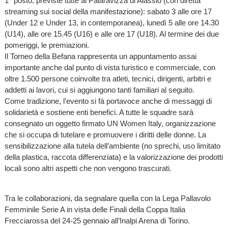
1° posto, previste tutte al Palaravizza di Alassio (con diretta
streaming sui social della manifestazione): sabato 3 alle ore 17
(Under 12 e Under 13, in contemporanea), lunedì 5 alle ore 14.30
(U14), alle ore 15.45 (U16) e alle ore 17 (U18). Al termine dei due
pomeriggi, le premiazioni.
Il Torneo della Befana rappresenta un appuntamento assai
importante anche dal punto di vista turistico e commerciale, con
oltre 1.500 persone coinvolte tra atleti, tecnici, dirigenti, arbitri e
addetti ai lavori, cui si aggiungono tanti familiari al seguito.
Come tradizione, l’evento si fà portavoce anche di messaggi di
solidarietà e sostiene enti benefici. A tutte le squadre sarà
consegnato un oggetto firmato UN Women Italy, organizzazione
che si occupa di tutelare e promuovere i diritti delle donne. La
sensibilizzazione alla tutela dell’ambiente (no sprechi, uso limitato
della plastica, raccota differenziata) e la valorizzazione dei prodotti
locali sono altri aspetti che non vengono trascurati.
Tra le collaborazioni, da segnalare quella con la Lega Pallavolo
Femminile Serie A in vista delle Finali della Coppa Italia
Frecciarossa del 24-25 gennaio all’Inalpi Arena di Torino.