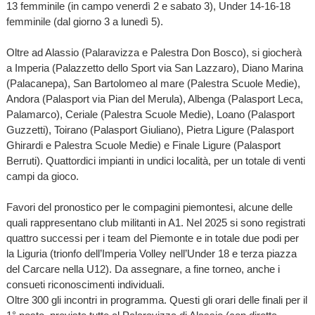
13 femminile (in campo venerdì 2 e sabato 3), Under 14-16-18
femminile (dal giorno 3 a lunedì 5).
Oltre ad Alassio (Palaravizza e Palestra Don Bosco), si giocherà
a Imperia (Palazzetto dello Sport via San Lazzaro), Diano Marina
(Palacanepa), San Bartolomeo al mare (Palestra Scuole Medie),
Andora (Palasport via Pian del Merula), Albenga (Palasport Leca,
Palamarco), Ceriale (Palestra Scuole Medie), Loano (Palasport
Guzzetti), Toirano (Palasport Giuliano), Pietra Ligure (Palasport
Ghirardi e Palestra Scuole Medie) e Finale Ligure (Palasport
Berruti). Quattordici impianti in undici località, per un totale di venti
campi da gioco.
Favori del pronostico per le compagini piemontesi, alcune delle
quali rappresentano club militanti in A1. Nel 2025 si sono registrati
quattro successi per i team del Piemonte e in totale due podi per
la Liguria (trionfo dell’Imperia Volley nell’Under 18 e terza piazza
del Carcare nella U12). Da assegnare, a fine torneo, anche i
consueti riconoscimenti individuali.
Oltre 300 gli incontri in programma. Questi gli orari delle finali per il