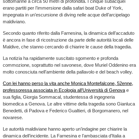
sottomarine a circa 50 metri di profondità. I cinque subacquei
erano partiti per l’immersione dalla safari boat Duke of York,
impegnata in un’escursione di diving nelle acque dell’arcipelago
maldiviano.
Secondo quanto riferito dalla Farnesina, la dinamica dell’accaduto
è ancora in fase di ricostruzione da parte delle autorità locali delle
Maldive, che stanno cercando di chiarire le cause della tragedia.
La notizia ha rapidamente suscitato sgomento e profonda
commozione, soprattutto nel savonese, dove Muriel Oddenino era
molto conosciuta nell’ambiente della pallavolo e del beach volley.
Con lei hanno perso la vita anche Monica Montefalcone, 52enne,
professoressa associata in Ecologia all’Università di Genova
e
sua figlia, Giorgia Sommacal, studentessa di ingegneria
biomedica a Genova. Le altre vittime della tragedia sono Gianluca
Benedetti, di Padova e Federico Gualtieri, di Borgomanero, nel
novarese.
Le autorità maldiviane hanno aperto un’indagine per chiarire la
dinamica dell’incidente. La Farnesina e l’ambasciata d’Italia a