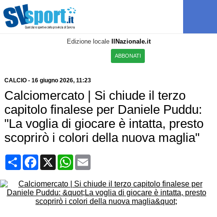
Edizione locale
IlNazionale.it
ABBONATI
CALCIO
-
16 giugno 2026, 11:23
Calciomercato | Si chiude il terzo
capitolo finalese per Daniele Puddu:
"La voglia di giocare è intatta, presto
scoprirò i colori della nuova maglia"
Condividi
Facebook
X
WhatsApp
Email