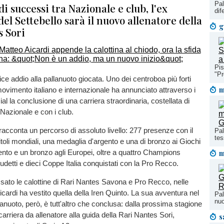
Pal
i successi tra Nazionale e club, l'ex
dif
el Settebello sarà il nuovo allenatore della
g
s Sori
Pis
"Pr
ice addio alla pallanuoto giocata. Uno dei centroboa più forti
m
 movimento italiano e internazionale ha annunciato attraverso i
ial la conclusione di una carriera straordinaria, costellata di
Nazionale e con i club.
racconta un percorso di assoluto livello: 277 presenze con il
Pal
tes
titoli mondiali, una medaglia d'argento e una di bronzo ai Giochi
m
ento e un bronzo agli Europei, oltre a quattro Champions
udetti e dieci Coppe Italia conquistati con la Pro Recco.
ato le calottine di Rari Nantes Savona e Pro Recco, nelle
icardi ha vestito quella della Iren Quinto. La sua avventura nel
Pal
nuo
anuoto, però, è tutt'altro che conclusa: dalla prossima stagione
la carriera da allenatore alla guida della Rari Nantes Sori,
s