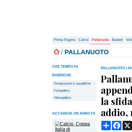
Prima Pagina
Calcio
Pallanuoto
Basket
Vol
/
PALLANUOTO
CHE TEMPO FA
PALLANUOTO
|
29
Pallan
RUBRICHE
Designazioni e squalifiche
appende
Fotogallery
la sfid
Videogallery
addio, 
ACCADEVA UN ANNO FA
Condividi
Face