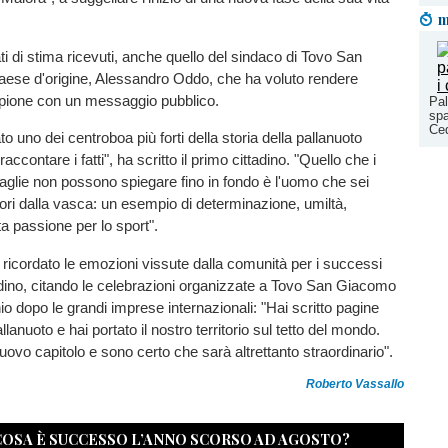
m
tati di stima ricevuti, anche quello del sindaco di Tovo San
ese d'origine, Alessandro Oddo, che ha voluto rendere
ione con un messaggio pubblico.
Pal
spa
Ce
to uno dei centroboa più forti della storia della pallanuoto
accontare i fatti", ha scritto il primo cittadino. "Quello che i
glie non possono spiegare fino in fondo è l'uomo che sei
uori dalla vasca: un esempio di determinazione, umiltà,
ita passione per lo sport".
i ricordato le emozioni vissute dalla comunità per i successi
dino, citando le celebrazioni organizzate a Tovo San Giacomo
o dopo le grandi imprese internazionali: "Hai scritto pagine
allanuoto e hai portato il nostro territorio sul tetto del mondo.
uovo capitolo e sono certo che sarà altrettanto straordinario".
Roberto Vassallo
 COSA È SUCCESSO L’ANNO SCORSO AD AGOSTO?