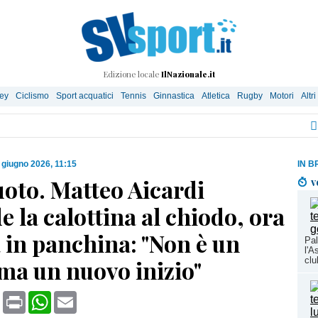
Edizione locale
IlNazionale.it
ley
Ciclismo
Sport acquatici
Tennis
Ginnastica
Atletica
Rugby
Motori
Altri
 giugno 2026, 11:15
IN B
uoto. Matteo Aicardi
v
 la calottina al chiodo, ora
a in panchina: "Non è un
Pal
l'A
ma un nuovo inizio"
clu
book
X
Print
WhatsApp
Email