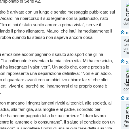
ampionato di Serie A2.
itiro è arrivato con un lungo e sentito messaggio pubblicato sui
e Aicardi ha ripercorso il suo legame con la pallanuoto, nato
Pal
del
Tra di noi è stato subito amore a prima vista", scrive il
ando il primo allenatore, Mauro, che intuì immediatamente il
m
ntroboa quando lui stesso non sapeva ancora cosa
Pal
tor
un 
"To
i emozione accompagnano il saluto allo sport che gli ha
 "La pallanuoto è diventata la mia intera vita. Mi ha cresciuto,
g
mi ha insegnato i valori veri". Un addio che, come precisa lo
non rappresenta una separazione definitiva: "Non è un addio.
di guardare avanti con un obiettivo chiaro: far sì che altri
Pal
ti, viverti e, perché no, innamorarsi di te proprio come è
con
.
s
n mancano i ringraziamenti rivolti ai tecnici, alle società, ai
ra, alla famiglia, alla moglie e al padre, ricordato per
he ha accompagnato tutta la sua carriera: "Il duro lavoro
entre le lamentele lo consumano". Il saluto si conclude con un
Pis
Ama
 Maiora", a suggellare l'inizio di una nuova fase della sua vita