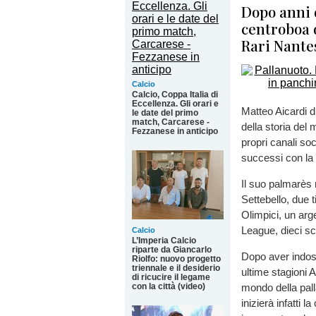
Dopo anni d
centroboa d
Rari Nante
Calcio
Calcio, Coppa Italia di
Eccellenza. Gli orari e
Matteo Aicardi d
le date del primo
match, Carcarese -
della storia del
Fezzanese in anticipo
propri canali soc
successi con la 
Il suo palmarès 
Settebello, due 
Olimpici, un arg
League, dieci sc
Calcio
L’Imperia Calcio
riparte da Giancarlo
Dopo aver indoss
Riolfo: nuovo progetto
triennale e il desiderio
ultime stagioni A
di ricucire il legame
con la città (video)
mondo della pall
inizierà infatti 