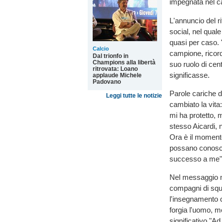
impegnata nel c
L'annuncio del r
social, nel qual
quasi per caso. "
Calcio
campione, ricord
Dal trionfo in
Champions alla libertà
suo ruolo di ce
ritrovata: Loano
significasse.
applaude Michele
Padovano
Parole cariche d
Leggi tutte le notizie
cambiato la vita:
mi ha protetto, 
stesso Aicardi, 
Ora è il momento 
possano conoscer
successo a me"
Nel messaggio no
compagni di squad
l'insegnamento c
forgia l'uomo, m
significativo "Ad