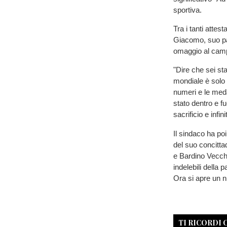
sportiva.
Tra i tanti attes
Giacomo, suo pa
omaggio al camp
"Dire che sei sta
mondiale è solo r
numeri e le meda
stato dentro e f
sacrificio e infin
Il sindaco ha po
del suo concitta
e Bardino Vecchi
indelebili della p
Ora si apre un n
TI RICORDI