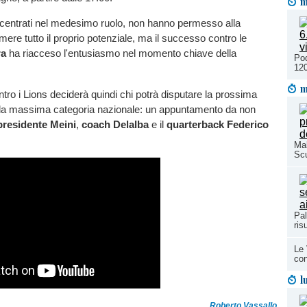
m
oncentrati nel medesimo ruolo, non hanno permesso alla
mere tutto il proprio potenziale, ma il successo contro le
ra
ha riacceso l'entusiasmo nel momento chiave della
Pod
120
m
tro i Lions deciderà quindi chi potrà disputare la prossima
 la massima categoria nazionale: un appuntamento da non
presidente Meini
,
coach Delalba
e il
quarterback Federico
Mal
Scu
Pal
ris
Le 
con
l
Roberto Vassallo