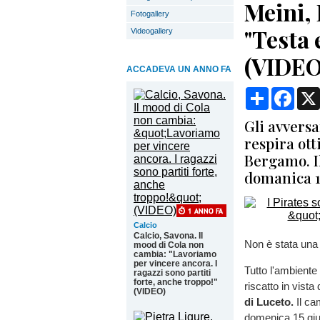
Meini, 
Fotogallery
"Testa 
Videogallery
(VIDEO
ACCADEVA UN ANNO FA
Condividi
Face
Gli avversa
respira ott
Bergamo. Il
domanica 15
Calcio
Calcio, Savona. Il
Non è stata una 
mood di Cola non
cambia: "Lavoriamo
per vincere ancora. I
Tutto l'ambiente
ragazzi sono partiti
forte, anche troppo!"
riscatto in vista
(VIDEO)
di Luceto.
Il ca
domenica 15 giug