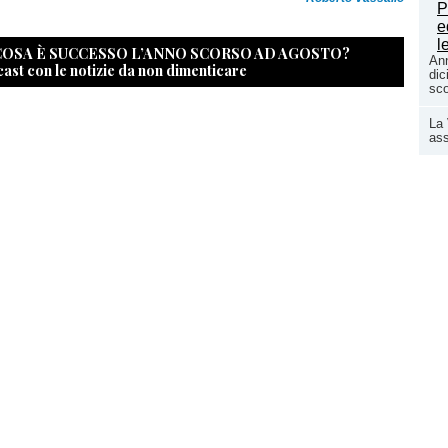
 COSA È SUCCESSO L’ANNO SCORSO AD AGOSTO?
Ann
cast con le notizie da non dimenticare
dic
sco
La 
ass