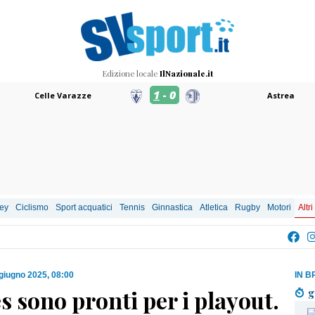
Edizione locale
IlNazionale.it
1
-
0
Celle Varazze
Astrea
ley
Ciclismo
Sport acquatici
Tennis
Ginnastica
Atletica
Rugby
Motori
Altri
giugno 2025, 08:00
IN B
es sono pronti per i playout.
g