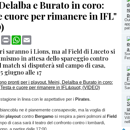
Delalba e Burato in coro:
e cuore per rimanere in IFL"
Out
)
app
pat
book
X
Print
WhatsApp
Email
ri saranno i Lions, ma al Field di Luceto si
Sve
imismo in attesa dello spareggio contro
Fes
 match si disputerà sul campo di casa,
 giugno alle 17
Dan
Sav
stagione in linea con le aspettative per i
Pirates
.
 biancoblu ne è pianemente consapevole, ma la voglia di
Non
 dei
playout
contro
Bergamo
si respira a pieni polmoni al
Field
Vil
nel
mpo di casa sarà il teatro del confronto contro i lombardi,
no, a partire dalle 17:00.