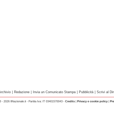
Archivio
|
Redazione
|
Invia un Comunicato Stampa
|
Pubblicità
|
Scrivi al Dir
 - 2026 IlNazionale.it - Partita Iva: IT 03401570043 -
Credits
|
Privacy e cookie policy
|
Pr