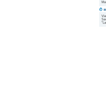
Mau
m
Via
Sav
"La