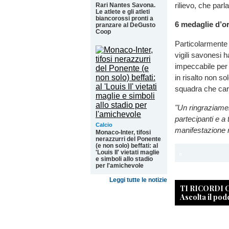
rilievo, che parl
Rari Nantes Savona.
Le atlete e gli atleti
biancorossi pronti a
6 medaglie d’o
pranzare al DeGusto
Coop
Particolarmente 
vigili savonesi 
impeccabile per
in risalto non so
squadra che car
"Un ringraziament
partecipanti e a 
Calcio
manifestazione r
Monaco-Inter, tifosi
nerazzurri del Ponente
(e non solo) beffati: al
'Louis II' vietati maglie
e simboli allo stadio
per l'amichevole
Leggi tutte le notizie
TI RICORDI
Ascolta il pod