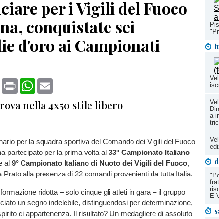
ciare per i Vigili del Fuoco
na, conquistate sei
Pis
"Pr
ie d'oro ai Campionati
l
i
Vel
book
X
Print
WhatsApp
Email
isc
rova nella 4x50 stile libero
Vel
Din
a i
tri
Vel
nario per la squadra sportiva del Comando dei Vigili del Fuoco
edi
a partecipato per la prima volta al
33° Campionato Italiano
d
e al
9° Campionato Italiano di Nuoto dei Vigili del Fuoco
,
a Prato alla presenza di 22 comandi provenienti da tutta Italia.
"Po
fra
ris
rmazione ridotta – solo cinque gli atleti in gara – il gruppo
E 
iato un segno indelebile, distinguendosi per determinazione,
s
irito di appartenenza. Il risultato? Un medagliere di assoluto