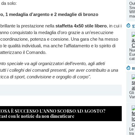
a da solo:
Out
Sno
WWF
ro, 1 medaglia d’argento e 2 medaglie di bronzo
ma
g
brillante la prestazione nella
staffetta 4x50 stile libero
, in cui i
hanno conquistato la medaglia d’oro grazie a un’esecuzione
 coordinazione, potenza e coesione. Una gara che ha messo
lo le qualità individuali, ma anche l’affiatamento e lo spirito di
Nuo
atterizzano il Comando.
Eur
cat
o speciale va agli organizzatori dell’evento, agli atleti
m
tutti i colleghi dei comandi presenti, per aver contribuito a una
icca di sport, condivisione e orgoglio di corpo".
Gli
Var
 COSA È SUCCESSO L’ANNO SCORSO AD AGOSTO?
cast con le notizie da non dimenticare
Le 
tra