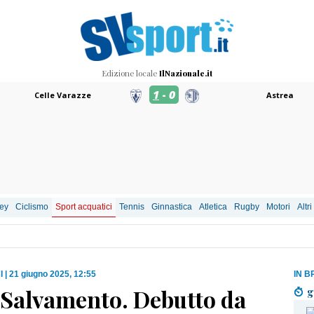
Edizione locale
IlNazionale.it
1
-
0
Celle Varazze
Astrea
ley
Ciclismo
Sport acquatici
Tennis
Ginnastica
Atletica
Rugby
Motori
Altri
I
|
21 giugno 2025, 12:55
IN B
 Salvamento. Debutto da
g