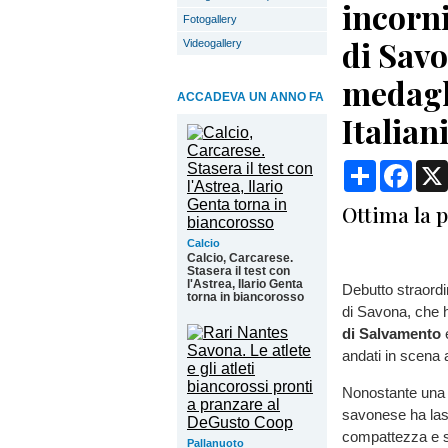
incorni
Fotogallery
di Savo
Videogallery
medagl
ACCADEVA UN ANNO FA
Italian
Condividi
Face
Ottima la p
Calcio
Calcio, Carcarese.
Stasera il test con
l'Astrea, Ilario Genta
Debutto straordi
torna in biancorosso
di Savona, che h
di Salvamento
andati in scena 
Nonostante una fo
savonese ha lasc
compattezza e sp
Pallanuoto