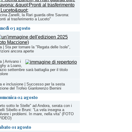
cina Zanelli, la Rari guarda oltre Savona:
onti al trasferimento a Luceto"
unedì 03 agosto
a | Sta per tornare la "Regata delle Isole",
rizioni ancora aperte
a | Arrivano i
ghy a Loano,
nizio settembre sarà battaglia per il titolo
colore
a e inclusione | Successo per la sesta
zione del Trofeo Gianlorenzo Bernini
omenica 02 agosto
rto sotto le Stelle" ad Andora, serata con i
telli Sibello e Bruni: “La vela insegna a
olvere i problemi. In mare, nella vita” (FOTO
VIDEO)
abato 01 agosto