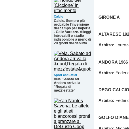
Calcio
GIRONE A
Calcio. Sempre più
probabile l'inversione
del campo per Imperia
- Celle Varazze. Alloggi
ALTARESE 192
introvabili e stadio
indisponibile a meno di
20 giorni dal debutto
Arbitro:
Lorenz
ANDORA 1966 
Arbitro:
Federi
Sport acquatici
Vela. Sabato ad
Andora arriva la
"Regata di
DEGO CALCI
mezz'estate"
Arbitro:
Federi
GOLFO DIANE
Arbitro:
Michel