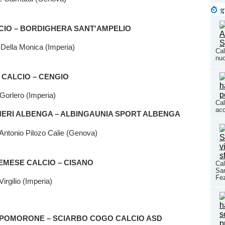
g
CIO – BORDIGHERA SANT'AMPELIO
Della Monica (Imperia)
Cal
nuo
 CALCIO – CENGIO
 Gorlero (Imperia)
Cal
acc
 NERI ALBENGA – ALBINGAUNIA SPORT ALBENGA
ntonio Pilozo Calie (Genova)
EMESE CALCIO – CISANO
Cal
San
Fez
irgilio (Imperia)
POMORONE – SCIARBO COGO CALCIO ASD