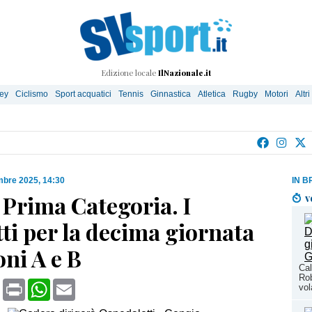
Edizione locale
IlNazionale.it
ley
Ciclismo
Sport acquatici
Tennis
Ginnastica
Atletica
Rugby
Motori
Altri
bre 2025, 14:30
IN B
 Prima Categoria. I
v
tti per la decima giornata
oni A e B
Cal
Rob
book
X
Print
WhatsApp
Email
vol