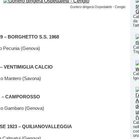
Gorlero dirigerà Ospedaletti - Cengio
Cal
da 
l'a
9 – BORGHETTO S.S. 1968
Cal
o Pecunia (Genova)
Tri
– VENTIMIGLIA CALCIO
Cal
co Mantero (Savona)
Igo
O – CAMPOROSSO
co Gambaro (Genova)
Cal
SE 1923 – QUILIANOVALLEGGIA
nel
cos
una
e Calmatui (Genova)