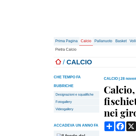
Prima Pagina
Calcio
Pallanuoto
Basket
Vol
Pietra Calcio
/
CALCIO
CHE TEMPO FA
CALCIO
|
28 novem
Calcio,
RUBRICHE
Designazioni e squalifiche
fischie
Fotogallery
nei gir
Videogallery
Condividi
Face
ACCADEVA UN ANNO FA