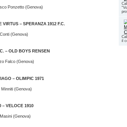
Cal
sco Ponzetto (Genova)
"Vo
pro
VIRTUS – SPERANZA 1912 F.C.
 Conti (Genova)
Cal
il 
C. – OLD BOYS RENSEN
zo Falco (Genova)
AGO – OLIMPIC 1971
 Minniti (Genova)
 – VELOCE 1910
 Masini (Genova)