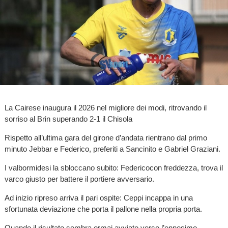
La Cairese inaugura il 2026 nel migliore dei modi, ritrovando il
sorriso al Brin superando 2-1 il Chisola
Rispetto all’ultima gara del girone d’andata rientrano dal primo
minuto Jebbar e Federico, preferiti a Sancinito e Gabriel Graziani.
I valbormidesi la sbloccano subito: Federicocon freddezza, trova il
varco giusto per battere il portiere avversario.
Ad inizio ripreso arriva il pari ospite: Ceppi incappa in una
sfortunata deviazione che porta il pallone nella propria porta.
Quando il risultato sembra ormai avviato verso l’ennesimo