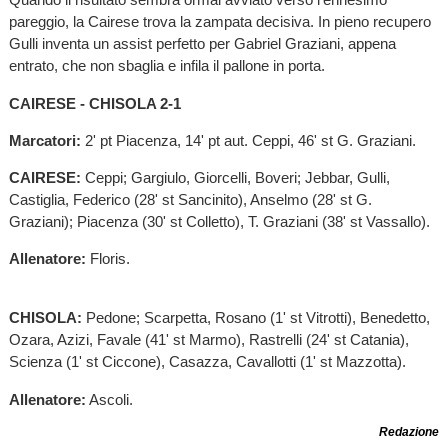
pareggio, la Cairese trova la zampata decisiva. In pieno recupero
Gulli inventa un assist perfetto per Gabriel Graziani, appena
entrato, che non sbaglia e infila il pallone in porta.
CAIRESE - CHISOLA 2-1
Marcatori:
2' pt Piacenza, 14' pt aut. Ceppi, 46' st G. Graziani.
CAIRESE:
Ceppi; Gargiulo, Giorcelli, Boveri; Jebbar, Gulli,
Castiglia, Federico (28' st Sancinito), Anselmo (28' st G.
Graziani); Piacenza (30' st Colletto), T. Graziani (38' st Vassallo).
Allenatore:
Floris.
CHISOLA:
Pedone; Scarpetta, Rosano (1' st Vitrotti), Benedetto,
Ozara, Azizi, Favale (41' st Marmo), Rastrelli (24' st Catania),
Scienza (1' st Ciccone), Casazza, Cavallotti (1' st Mazzotta).
Allenatore:
Ascoli.
Redazione