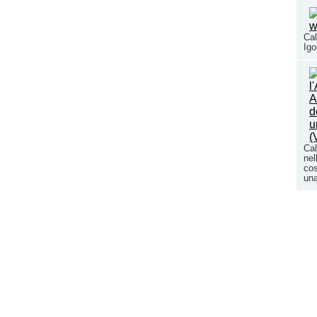
Cal
Igo
Cal
nel
cos
una