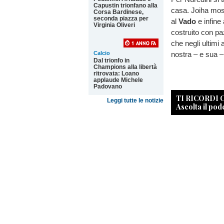
Capustin trionfano alla
casa. Joiha mosso
Corsa Bardinese,
seconda piazza per
al
Vado
e infine
Virginia Oliveri
costruito con pa
che negli ultimi
nostra – e sua –
Calcio
Dal trionfo in
Champions alla libertà
ritrovata: Loano
applaude Michele
Padovano
TI RICORDI
Leggi tutte le notizie
Ascolta il pod