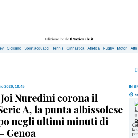
Edizione locale
IlNazionale.it
ley
Ciclismo
Sport acquatici
Tennis
Ginnastica
Atletica
Rugby
Motori
Altri
io 2026, 18:45
IN B
 Joi Nuredini corona il
v
erie A, la punta albissolese
o negli ultimi minuti di
Cal
- Genoa
la 
per