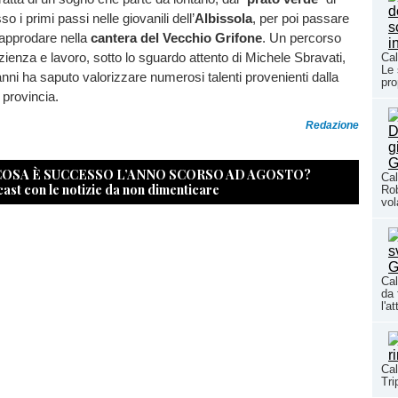
 i primi passi nelle giovanili dell’
Albissola
, per poi passare
 approdare nella
cantera del Vecchio Grifone
. Un percorso
zienza e lavoro, sotto lo sguardo attento di Michele Sbravati,
Cal
Le 
 anni ha saputo valorizzare numerosi talenti provenienti dalla
pro
 provincia.
Redazione
 COSA È SUCCESSO L’ANNO SCORSO AD AGOSTO?
Cal
cast con le notizie da non dimenticare
Rob
vol
Cal
da 
l'a
Cal
Tri