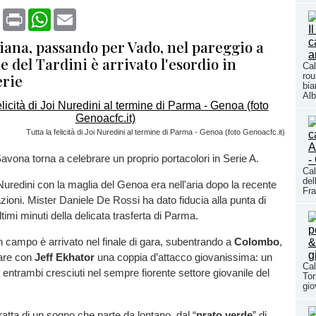
book
X
Print
WhatsApp
Email
iana, passando per Vado, nel pareggio a
e del Tardini è arrivato l'esordio in
Cal
erie
rou
bia
Alb
Tutta la felicità di Joi Nuredini al termine di Parma - Genoa (foto Genoacfc.it)
Savona torna a celebrare un proprio portacolori in Serie A.
Cal
del
 Nuredini con la maglia del Genoa era nell'aria dopo la recente
Fra
zioni. Mister Daniele De Rossi ha dato fiducia alla punta di
ltimi minuti della delicata trasferta di Parma.
in campo è arrivato nel finale di gara, subentrando a
Colombo
,
are con
Jeff Ekhator
una coppia d’attacco giovanissima: un
Cal
, entrambi cresciuti nel sempre fiorente settore giovanile del
Tor
gio
ratta di un sogno che parte da lontano, dal “
prato verde
” di