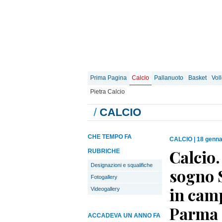
Prima Pagina
Calcio
Pallanuoto
Basket
Vol
Pietra Calcio
/
CALCIO
CHE TEMPO FA
CALCIO
|
18 genna
Calcio.
RUBRICHE
Designazioni e squalifiche
sogno S
Fotogallery
in camp
Videogallery
Parma 
ACCADEVA UN ANNO FA