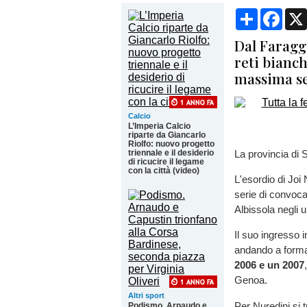
Condividi
Face
Dal Faragg
reti bianch
massima s
Calcio
L’Imperia Calcio
riparte da Giancarlo
Riolfo: nuovo progetto
triennale e il desiderio
La provincia di 
di ricucire il legame
con la città (video)
L'esordio di Joi
serie di convoca
Albissola negli u
Il suo ingresso 
andando a form
2006 e un 2007
Genoa.
Altri sport
Per Nuredini si t
Podismo. Arnaudo e