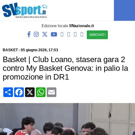
Edizione locale
IlNazionale.it
ABBONATI
BASKET
-
05 giugno 2026, 17:53
Basket | Club Loano, stasera gara 2
contro My Basket Genova: in palio la
promozione in DR1
Condividi
Facebook
X
WhatsApp
Email