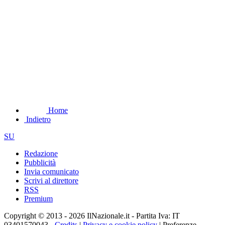
Home
Indietro
SU
Redazione
Pubblicità
Invia comunicato
Scrivi al direttore
RSS
Premium
Copyright © 2013 - 2026 IlNazionale.it - Partita Iva: IT
03401570043 -
Credits
|
Privacy e cookie policy
|
Preferenze