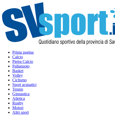
Prima pagina
Calcio
Pietra Calcio
Pallanuoto
Basket
Volley
Ciclismo
Sport acquatici
Tennis
Ginnastica
Atletica
Rugby
Motori
Altri sport