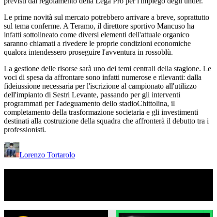
previsti dal regolamento della Lega Pro per l'impiego degli under.
Le prime novità sul mercato potrebbero arrivare a breve, soprattutto
sul tema conferme. A Teramo, il direttore sportivo Mancuso ha
infatti sottolineato come diversi elementi dell'attuale organico
saranno chiamati a rivedere le proprie condizioni economiche
qualora intendessero proseguire l'avventura in rossoblù.
La gestione delle risorse sarà uno dei temi centrali della stagione. Le
voci di spesa da affrontare sono infatti numerose e rilevanti: dalla
fideiussione necessaria per l'iscrizione al campionato all'utilizzo
dell'impianto di Sestri Levante, passando per gli interventi
programmati per l'adeguamento dello stadioChittolina, il
completamento della trasformazione societaria e gli investimenti
destinati alla costruzione della squadra che affronterà il debutto tra i
professionisti.
Lorenzo Tortarolo
TI RICORDI COSA È SUCCESSO L’ANNO
SCORSO AD AGOSTO?
Ascolta il podcast con le notizie da non dimenticare