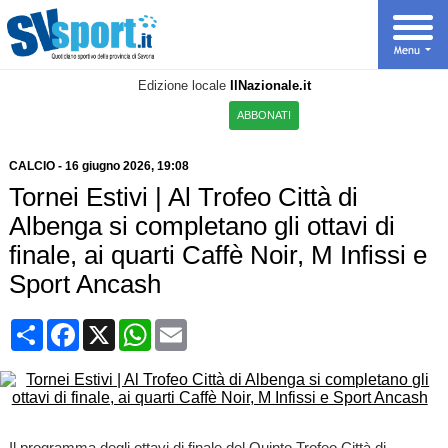
Edizione locale
IlNazionale.it
ABBONATI
CALCIO
-
16 giugno 2026, 19:08
Tornei Estivi | Al Trofeo Città di
Albenga si completano gli ottavi di
finale, ai quarti Caffè Noir, M Infissi e
Sport Ancash
Condividi
Facebook
X
WhatsApp
Email
Il programma degli ottavi di finale del Quinto Trofeo Città di