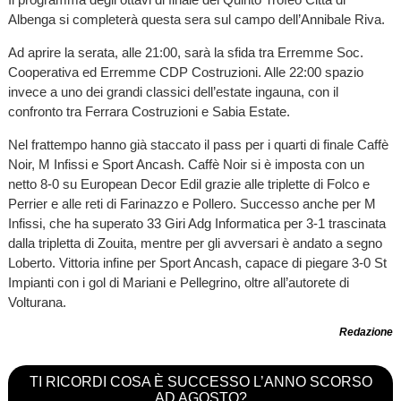
Albenga si completerà questa sera sul campo dell’Annibale Riva.
Ad aprire la serata, alle 21:00, sarà la sfida tra Erremme Soc.
Cooperativa ed Erremme CDP Costruzioni. Alle 22:00 spazio
invece a uno dei grandi classici dell’estate ingauna, con il
confronto tra Ferrara Costruzioni e Sabia Estate.
Nel frattempo hanno già staccato il pass per i quarti di finale Caffè
Noir, M Infissi e Sport Ancash. Caffè Noir si è imposta con un
netto 8-0 su European Decor Edil grazie alle triplette di Folco e
Perrier e alle reti di Farinazzo e Pollero. Successo anche per M
Infissi, che ha superato 33 Giri Adg Informatica per 3-1 trascinata
dalla tripletta di Zouita, mentre per gli avversari è andato a segno
Loberto. Vittoria infine per Sport Ancash, capace di piegare 3-0 St
Impianti con i gol di Mariani e Pellegrino, oltre all’autorete di
Volturana.
Redazione
TI RICORDI COSA È SUCCESSO L’ANNO SCORSO
AD AGOSTO?