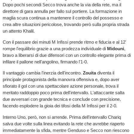
Dopo pochi secondi Secco trova anche la via della rete, ma il
direttore di gara annulla per fallo sul portiere. La formazione in
maglia scura continua a mantenere il controllo del possesso e
crea altre situazioni pericolose, trovando però sulla propria strada
un attento Khalil.
Con il passare dei minuti M Infissi prende ritmo e fiducia e al 12'
rompe l'equilibrio grazie a una prodezza individuale di
Midouni
,
bravo a liberarsi di due difensori con un controllo elegante prima di
infilare il pallone nell'angolino, firmando l'1-0.
Il vantaggio cambia l'inerzia dell'incontro.
Zouita
diventa il
principale protagonista della manovra offensiva e, dopo aver
sfiorato il gol con una spettacolare azione personale, trova il
meritato raddoppio poco prima dell'intervallo. L'attaccante salta
due avversari con grande tecnica e conclude con precisione,
facendo esplodere la gioia dei tifosi della M Infissi per il 2-0.
Interno Uno, però, non si arrende. Prima dell'intervallo Chariq
salva due volte sulla linea evitando la rete che avrebbe riaperto
immediatamente la sfida, mentre Genduso e Secco non riescono