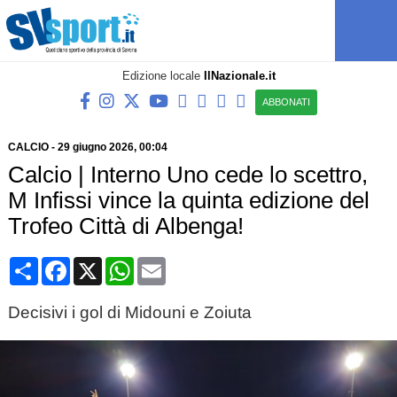
Edizione locale
IlNazionale.it
ABBONATI
CALCIO
-
29 giugno 2026, 00:04
Calcio | Interno Uno cede lo scettro,
M Infissi vince la quinta edizione del
Trofeo Città di Albenga!
Condividi
Facebook
X
WhatsApp
Email
Decisivi i gol di Midouni e Zoiuta