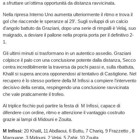
a sfruttare un'ottima opportunità da distanza ravvicinata.
Nella ripresa Interno Uno aumenta ulteriormente il ritmo e trova il
gol che riaccende le speranze al 29'. Sugli sviluppi di un calcio
d'angolo battuto da Graziani, dopo una serie di rimpalli è Velaj, suo
malgrado, a deviare il pallone nella propria porta per il definitivo 2-
1.
Gli ultimi minuti si trasformano in un autentico assedio. Graziani
colpisce il palo con una conclusione potente dalla distanza, Secco
centra incredibilmente la traversa da pochi passi e, sulla ribattuta,
Khalil si supera ancora opponendosi al tentativo di Castiglione. Nel
recupero è lo stesso portiere della M Infissi a compiere l'intervento
decisivo della serata, respingendo una conclusione ravvicinata
che vale praticamente il trofeo.
Al triplice fischio può partire la festa di M Infissi, capace di
difendere con ordine, ritmo e attenzione il vantaggio costruito
grazie ai lampi di Midouni e Zouita.
M Infissi:
20 Khalil
,
11 Abdlaoui, 6 Buttu, 7 Chariq, 9 Frazzetto , 8
Marouane, 3 Midouni, 2 Velaj, 5 Zahir, 10 Zouita