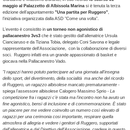
maggio al Palazzetto di Albissola Marina
si è tenuta la terza
edizione dell'appuntamento
"Una partita per Ruggero"
,
l'iniziativa organizzata dalla ASD "Come una volta".
L'evento è consistito in
un torneo non agonistico di
pallacanestro 3vs3
che è stato gestito dall'allenatrice Ursula
Cianciaruso e da Tiziana Tobia, delegato Coni Savona e legale
rappresentante dell'Associazione, con la collaborazione di diversi
soci. Ruggero infatti era un grande appassionato di basket e
giocava nella Pallacanestro Vado.
"I ragazzi hanno potuto partecipare ad una giornata all'insegna
dello sport, del divertimento, della socialità ma anche del ricordo
di Ruggero, un ragazzo albisolese mancato prematuramente
-
spiega l'assessore albisolese Calogero Massimo Sprio -
La
competizione fra i ragazzi c'è stata ma l'incontro non ha avuto un
fine agonistico, bensì di inclusione e di commemorazione. È stato
un piacere per me vedere coinvolto un numero così elevato di
ragazzi per una cerimonia cosi importante, respirare quella
atmosfera di allegria e vedere i genitori di Ruggero, supportati
dall'allenatrice e dal Direttivo dell'Associazione, credere in questo