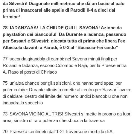
da Silvestri! Diagonale millimetrico che dà un bacio al palo
prima di insaccarsi alle spalle di Parodi! 0-4 a dieci dal
termine!
78' IADANZAAA! LA CHIUDE QUI IL SAVONA! Azione da
playstation dei biancoblu! Da Durante a Iadanza, passando
per Sassari e Silvestri: giocata tutta di prima che libera l'ex
Albissola davanti a Parodi, è 0-3 al "Baciccia-Ferrando"
77' seconda girandola di cambi: nel Savona minuti finali per
Rolandi e Iadanza, escono Colombo e Raja, per la Praese entra
A. Raso al posto di Chiriaco
75' un'altra chance per gli striscioni, che hanno tanti spazi per
poter colpire: Durante altruista rimette al centro per Sassari invece
di calciare, destro dal limite del numero undici biancoblu che non
inquadra lo specchio
73' SAVONA VICINO AL TRIS! Silvestri si mette in proprio da fuori
area, sinistro di rara potenza che sbuccia la traversa
70' Praese a centimetri dall'1-2! Traversone morbido di A.