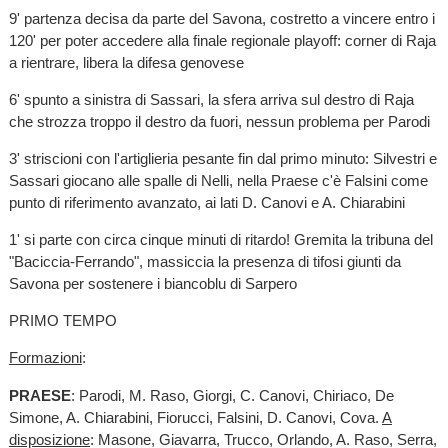
9' partenza decisa da parte del Savona, costretto a vincere entro i
120' per poter accedere alla finale regionale playoff: corner di Raja
a rientrare, libera la difesa genovese
6' spunto a sinistra di Sassari, la sfera arriva sul destro di Raja
che strozza troppo il destro da fuori, nessun problema per Parodi
3' striscioni con l'artiglieria pesante fin dal primo minuto: Silvestri e
Sassari giocano alle spalle di Nelli, nella Praese c'è Falsini come
punto di riferimento avanzato, ai lati D. Canovi e A. Chiarabini
1' si parte con circa cinque minuti di ritardo! Gremita la tribuna del
"Baciccia-Ferrando", massiccia la presenza di tifosi giunti da
Savona per sostenere i biancoblu di Sarpero
PRIMO TEMPO
Formazioni
:
PRAESE
: Parodi, M. Raso, Giorgi, C. Canovi, Chiriaco, De
Simone, A. Chiarabini, Fiorucci, Falsini, D. Canovi, Cova.
A
disposizione
: Masone, Giavarra, Trucco, Orlando, A. Raso, Serra,