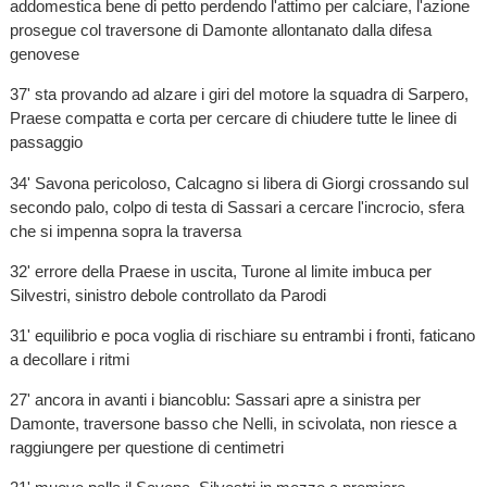
addomestica bene di petto perdendo l'attimo per calciare, l'azione
prosegue col traversone di Damonte allontanato dalla difesa
genovese
37' sta provando ad alzare i giri del motore la squadra di Sarpero,
Praese compatta e corta per cercare di chiudere tutte le linee di
passaggio
34' Savona pericoloso, Calcagno si libera di Giorgi crossando sul
secondo palo, colpo di testa di Sassari a cercare l'incrocio, sfera
che si impenna sopra la traversa
32' errore della Praese in uscita, Turone al limite imbuca per
Silvestri, sinistro debole controllato da Parodi
31' equilibrio e poca voglia di rischiare su entrambi i fronti, faticano
a decollare i ritmi
27' ancora in avanti i biancoblu: Sassari apre a sinistra per
Damonte, traversone basso che Nelli, in scivolata, non riesce a
raggiungere per questione di centimetri