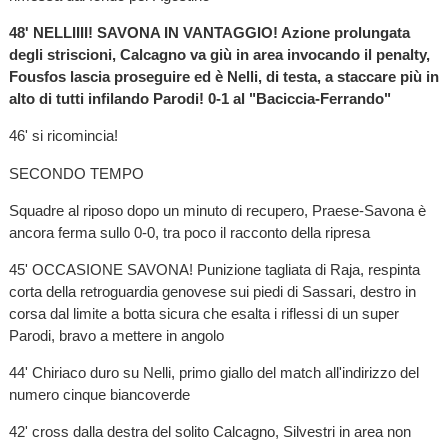
48' NELLIIII! SAVONA IN VANTAGGIO! Azione prolungata
degli striscioni, Calcagno va giù in area invocando il penalty,
Fousfos lascia proseguire ed è Nelli, di testa, a staccare più in
alto di tutti infilando Parodi! 0-1 al "Baciccia-Ferrando"
46' si ricomincia!
SECONDO TEMPO
Squadre al riposo dopo un minuto di recupero, Praese-Savona è
ancora ferma sullo 0-0, tra poco il racconto della ripresa
45' OCCASIONE SAVONA! Punizione tagliata di Raja, respinta
corta della retroguardia genovese sui piedi di Sassari, destro in
corsa dal limite a botta sicura che esalta i riflessi di un super
Parodi, bravo a mettere in angolo
44' Chiriaco duro su Nelli, primo giallo del match all'indirizzo del
numero cinque biancoverde
42' cross dalla destra del solito Calcagno, Silvestri in area non