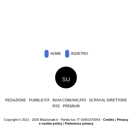
HOME
INDIETRO
SU
REDAZIONE
PUBBLICITÀ
INVIA COMUNICATO
SCRIVI AL DIRETTORE
RSS
PREMIUM
Copyright © 2013 - 2026 IlNazionale.it - Partita Iva: IT 03401570043 -
Credits
|
Privacy
e cookie policy
|
Preferenze privacy