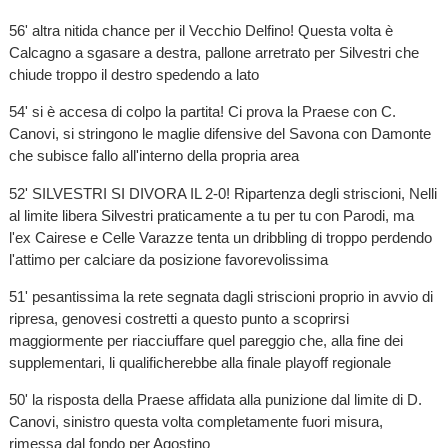
56' altra nitida chance per il Vecchio Delfino! Questa volta è
Calcagno a sgasare a destra, pallone arretrato per Silvestri che
chiude troppo il destro spedendo a lato
54' si è accesa di colpo la partita! Ci prova la Praese con C.
Canovi, si stringono le maglie difensive del Savona con Damonte
che subisce fallo all'interno della propria area
52' SILVESTRI SI DIVORA IL 2-0! Ripartenza degli striscioni, Nelli
al limite libera Silvestri praticamente a tu per tu con Parodi, ma
l'ex Cairese e Celle Varazze tenta un dribbling di troppo perdendo
l'attimo per calciare da posizione favorevolissima
51' pesantissima la rete segnata dagli striscioni proprio in avvio di
ripresa, genovesi costretti a questo punto a scoprirsi
maggiormente per riacciuffare quel pareggio che, alla fine dei
supplementari, li qualificherebbe alla finale playoff regionale
50' la risposta della Praese affidata alla punizione dal limite di D.
Canovi, sinistro questa volta completamente fuori misura,
rimessa dal fondo per Agostino