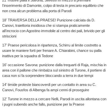
21' muove palla il Savona, Silvestri in mezzo a premiare
l'inserimento di Damonte, colpo di testa in precario equilibrio che
non crea alcun problema alla porta di Parodi
18' TRAVERSA DELLA PRAESE! Punizione calciata da D.
Canovi, traiettoria insidiosa che si stampa praticamente
all'incrocio con Agostino immobile al centro dei pali, brivido per gli
striscioni
17' Praese pericolosa in ripartenza, Schirru al limite costretto a
usare le maniere forti per frenare A. Chiarabini, chance su palla
inattiva per la squadra di Tedone
16' occasione Savona: punizione dalla trequarti di Raja, mischia in
area con il pallone che rimbalza sul sinistro di Turone, il portiere di
casa non si fa sorprendere bloccando a terra in due tempi
14' timide proteste biancoverdi per un contatto in area su C.
Canovi, Fousfos di Albenga fa ampi cenni di proseguire
12' Turone in mezzo a cercare Nelli, Parodi in uscita allontana con
i pugni subendo anche fallo, punizione per la Praese