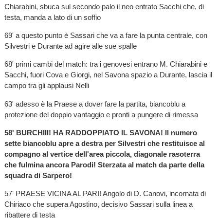
Chiarabini, sbuca sul secondo palo il neo entrato Sacchi che, di
testa, manda a lato di un soffio
69' a questo punto è Sassari che va a fare la punta centrale, con
Silvestri e Durante ad agire alle sue spalle
68' primi cambi del match: tra i genovesi entrano M. Chiarabini e
Sacchi, fuori Cova e Giorgi, nel Savona spazio a Durante, lascia il
campo tra gli applausi Nelli
63' adesso è la Praese a dover fare la partita, biancoblu a
protezione del doppio vantaggio e pronti a pungere di rimessa
58' BURCHIII! HA RADDOPPIATO IL SAVONA! Il numero
sette biancoblu apre a destra per Silvestri che restituisce al
compagno al vertice dell'area piccola, diagonale rasoterra
che fulmina ancora Parodi! Sterzata al match da parte della
squadra di Sarpero!
57' PRAESE VICINA AL PARI! Angolo di D. Canovi, incornata di
Chiriaco che supera Agostino, decisivo Sassari sulla linea a
ribattere di testa