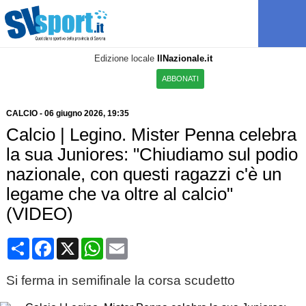
Edizione locale
IlNazionale.it
ABBONATI
CALCIO
-
06 giugno 2026, 19:35
Calcio | Legino. Mister Penna celebra
la sua Juniores: "Chiudiamo sul podio
nazionale, con questi ragazzi c'è un
legame che va oltre al calcio"
(VIDEO)
Condividi
Facebook
X
WhatsApp
Email
Si ferma in semifinale la corsa scudetto